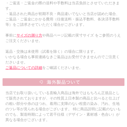
・ご返送・ご返金の際の送料や手数料は当店負担とさせていただきま
す。
・返品された商品が初期不良・商品違いでないと当店が認めた場合、
ご返品・ご返金にかかる費用（往復送料・振込手数料、各決済手数料
等）をご請求させていただく場合がございます。
事前に
サイズの測り方
や商品ページ記載の実寸サイズ をご参照のうえ
ご注文くださいませ。
返品・交換は未使用（試着を除く）の場合に限ります。
いかなる場合も事前連絡なきご返品はお受付できませんのでご注意く
ださいませ。
ご返品についての詳細
をご確認くださいませ。
当店でお取り扱いしている直輸入商品は海外ではもちろん正規品とし
て販売されておりますが、その性質上日本製の商品と比べると仕上げ
の粗い部分や糸のほつれ、着用に支障のない程度の染み、汚れ、生地
のツレ等が見られる場合がございます。 特に商品説明に記載のないも
のでも、製造時期によって若干仕様（デザイン・素材感・色合い）が
異なる場合がございます。