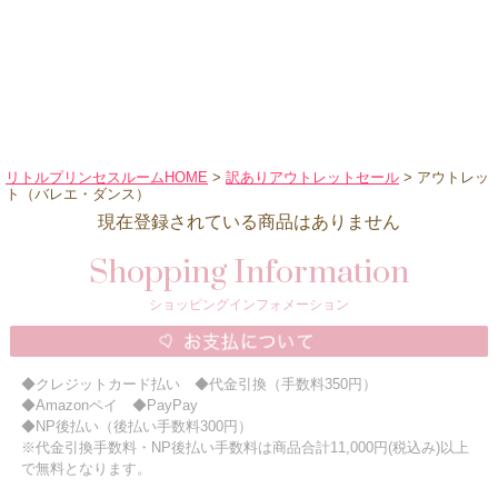
ハロウィンコスチューム
バレエ・ダンス
小物・アクセサリー
おもちゃ・雑貨
ブランド別に探す
リトルプリンセスルームHOME
>
訳ありアウトレットセール
> アウトレッ
ト（バレエ・ダンス）
アウトレット
現在登録されている商品はありません
ショッピングインフォメーション
Shopping Information
会社概要
ショッピングインフォメーション
お支払・送料
返品・交換
◆クレジットカード払い ◆代金引換（手数料350円）
サイズの測り方
◆Amazonペイ ◆PayPay
◆NP後払い（後払い手数料300円）
よくあるご質問
※代金引換手数料・NP後払い手数料は商品合計11,000円(税込み)以上
レビューを見る
で無料となります。
ブログ