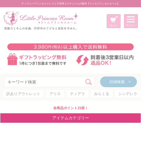
ディズニープリンセスドレスと子供用コスチュームの販売【リトルプリンセスルーム】
メニュー
新規会員登録
マイページ
カート
詳細検索 >
詳細検索 >
訳ありアウトレット
アリス
ティアラ
みらくる
シンデレラ
アイテムカテゴリー
ディズニープリンセス
全商品ポイント15倍！
ディズニキャラクター
アイテムカテゴリー
世界のプリンセス
コスチューム