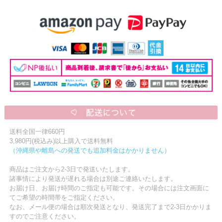
ニュースレター購読
マイページログイン
お問い合わせ
当店は持続可能な開発目標「SDGs」を推進しています。
0120-221-040
電話受付時間：月～金10:00~16:00 ※祝日除く
送料全国一律660円
3,980円(税込み)以上購入で送料無料
（沖縄県や離島への発送でも追加料金はかかりません）
商品はご注文から2-3日で発送いたします。
諸事情により発送が遅れる場合は別途ご連絡いたします。
お届け日、お届け時間のご指定も可能です。その場合には注文画面に
てご希望の時間帯をご指定ください。
なお、メール便の場合は順次発送となり、発送完了まで2-3日かかりま
すのでご注意ください。