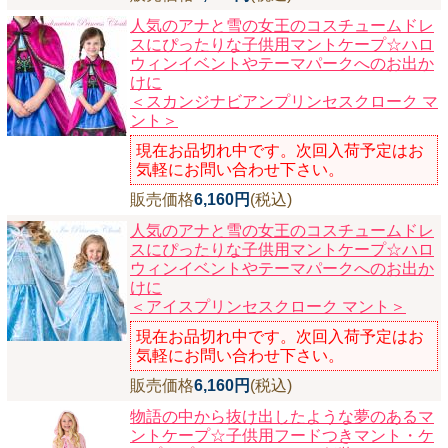
人気のアナと雪の女王のコスチュームドレ
スにぴったりな子供用マントケープ☆ハロ
ウィンイベントやテーマパークへのお出か
けに
＜スカンジナビアンプリンセスクローク マ
ント＞
現在お品切れ中です。次回入荷予定はお
気軽にお問い合わせ下さい。
販売価格
6,160円
(税込)
人気のアナと雪の女王のコスチュームドレ
スにぴったりな子供用マントケープ☆ハロ
ウィンイベントやテーマパークへのお出か
けに
＜アイスプリンセスクローク マント＞
現在お品切れ中です。次回入荷予定はお
気軽にお問い合わせ下さい。
販売価格
6,160円
(税込)
物語の中から抜け出したような夢のあるマ
ントケープ☆子供用フードつきマント・ケ