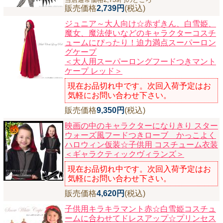
販売価格
2,739円
(税込)
ジュニア～大人向け☆赤ずきん、白雪姫、
魔女、魔法使いなどのキャラクターコスチ
ュームにぴったり！迫力満点スーパーロン
グケープ
＜大人用スーパーロングフードつきマント
ケープ レッド＞
現在お品切れ中です。次回入荷予定はお
気軽にお問い合わせ下さい。
販売価格
9,350円
(税込)
映画の中のキャラクターになりきり スター
ウォーズ風フードつきローブ かっこよく
ハロウィン仮装☆子供用 コスチューム衣装
＜ギャラクティックヴィランズ＞
現在お品切れ中です。次回入荷予定はお
気軽にお問い合わせ下さい。
販売価格
4,620円
(税込)
子供用キラキラマント赤☆白雪姫コスチュ
ームに合わせてドレスアップ☆プリンセス