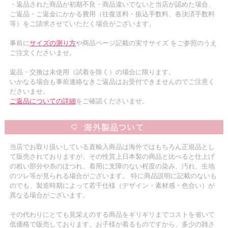
・返品された商品が初期不良・商品違いでないと当店が認めた場合、
ご返品・ご返金にかかる費用（往復送料・振込手数料、各決済手数料
等）をご請求させていただく場合がございます。
事前に
サイズの測り方
や商品ページ記載の実寸サイズ をご参照のうえ
ご注文くださいませ。
返品・交換は未使用（試着を除く）の場合に限ります。
いかなる場合も事前連絡なきご返品はお受付できませんのでご注意く
ださいませ。
ご返品についての詳細
をご確認くださいませ。
当店でお取り扱いしている直輸入商品は海外ではもちろん正規品とし
て販売されておりますが、その性質上日本製の商品と比べると仕上げ
の粗い部分や糸のほつれ、着用に支障のない程度の染み、汚れ、生地
のツレ等が見られる場合がございます。 特に商品説明に記載のないも
のでも、製造時期によって若干仕様（デザイン・素材感・色合い）が
異なる場合がございます。
その代わりにとても見栄えのする商品をギリギリまでコストを省いて
低価格で販売しております。お子様が着るものですから、多少の雑さ