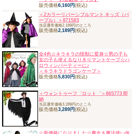
販売価格
6,160円
(税込)
ニュースレター購読
＜2カラーリバーシブルマント キッズ（パ
マイページログイン
ープル）＞871583
当店通常価格2,189円のところ
お問い合わせ
販売価格
2,189円
(税込)
全4色☆キラキラの怪獣に変身☆男の子も
当店は持続可能な開発目標「SDGs」を推進しています。
女の子も使えるなりきりマントケープ☆ハ
ロウィンパーティーに♪
0120-221-040
＜キラキラドラゴンケープ＞
電話受付時間：月～金10:00~16:00 ※祝日除く
販売価格
5,830円
(税込)
＜ウォントゥーフ゛ロット゛＞865773 即
納
当店通常価格3,289円のところ
販売価格
3,289円
(税込)
☆新価格になりました☆魔女＆魔法使い仮