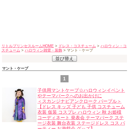
ハロウィンコスチューム
バレエ・ダンス
小物・アクセサリー
おもちゃ・雑貨
ブランド別に探す
リトルプリンセスルームHOME
>
ドレス・コスチューム
>
ハロウィン・コ
スチューム
>
ハロウィン雑貨・装飾
> マント・ケープ
アウトレット
並び替え
ショッピングインフォメーション
マント・ケープ
会社概要
1
お支払・送料
子供用マントケープ☆ハロウィンイベント
返品・交換
やテーマパークへのお出かけに
＜スカンジナビアンクローク パープル＞
サイズの測り方
【ドレス キッズ 子ども 子供 コスチューム
よくあるご質問
衣装 仮装 コスプレ ハロウィン 秋 お姫様
コーディネート 発表会 テーマパーク ステ
レビューを見る
ージ衣装 舞台衣装 ステージドレス コス パ
ーティー お遊戯会 グッズ】
ブログ