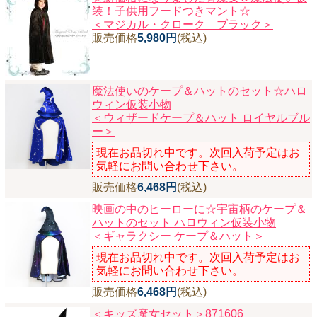
装！子供用フードつきマント☆
＜マジカル・クローク ブラック＞
販売価格
5,980円
(税込)
魔法使いのケープ＆ハットのセット☆ハロ
ウィン仮装小物
＜ウィザードケープ＆ハット ロイヤルブル
ー＞
現在お品切れ中です。次回入荷予定はお
気軽にお問い合わせ下さい。
販売価格
6,468円
(税込)
映画の中のヒーローに☆宇宙柄のケープ＆
ハットのセット ハロウィン仮装小物
＜ギャラクシー ケープ＆ハット＞
現在お品切れ中です。次回入荷予定はお
気軽にお問い合わせ下さい。
販売価格
6,468円
(税込)
＜キッズ魔女セット＞871606