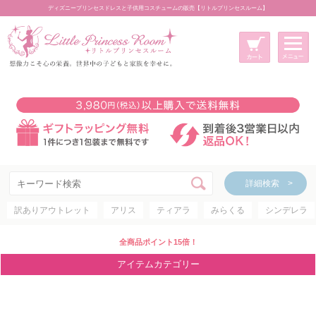
ディズニープリンセスドレスと子供用コスチュームの販売【リトルプリンセスルーム】
メニュー
新規会員登録
マイページ
カート
詳細検索 >
詳細検索 >
訳ありアウトレット
アリス
ティアラ
みらくる
シンデレラ
アイテムカテゴリー
ディズニープリンセス
全商品ポイント15倍！
ディズニキャラクター
アイテムカテゴリー
世界のプリンセス
コスチューム