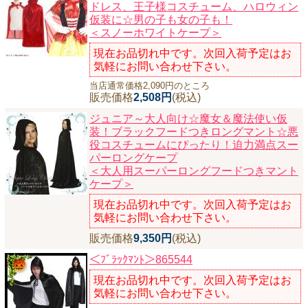
ドレス、王子様コスチューム、ハロウィン
仮装に☆男の子も女の子も！
＜スノーホワイトケープ＞
現在お品切れ中です。次回入荷予定はお
気軽にお問い合わせ下さい。
当店通常価格2,090円のところ
販売価格
2,508円
(税込)
ジュニア～大人向け☆魔女＆魔法使い仮
装！ブラックフードつきロングマント☆悪
役コスチュームにぴったり！迫力満点スー
パーロングケープ
＜大人用スーパーロングフードつきマント
ケープ＞
現在お品切れ中です。次回入荷予定はお
気軽にお問い合わせ下さい。
販売価格
9,350円
(税込)
＜ﾌﾞﾗｯｸﾏﾝﾄ＞865544
現在お品切れ中です。次回入荷予定はお
気軽にお問い合わせ下さい。