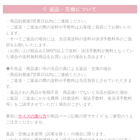
・商品到着後3営業日以内にご連絡ください。
・ご返送・ご返金の際の送料や手数料はお客様ご負担にてお願いいた
します。
・すべてご返品の場合には、当店発送時の送料や決済手数料等のご負
担をお願いいたします。
（お買い上げ税込み3,980円以上で送料・決済手数料が無料となってい
た場合や送料無料商品をお買い上げの場合も含みます）
◆不良品・商品違い等の当店の責による返品・交換の場合
・商品到着後7営業日以内にご連絡ください。
・ご返送・ご返金の際の送料や手数料は当店負担とさせていただきま
す。
・返品された商品が初期不良・商品違いでないと当店が認めた場合、
ご返品・ご返金にかかる費用（往復送料・振込手数料、各決済手数料
等）をご請求させていただく場合がございます。
事前に
サイズの測り方
や商品ページ記載の実寸サイズ をご参照のうえ
ご注文くださいませ。
返品・交換は未使用（試着を除く）の場合に限ります。
いかなる場合も事前連絡なきご返品はお受付できませんのでご注意く