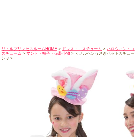
ハロウィンコスチューム
バレエ・ダンス
小物・アクセサリー
おもちゃ・雑貨
ブランド別に探す
リトルプリンセスルームHOME
>
ドレス・コスチューム
>
ハロウィン・コ
スチューム
>
マント・帽子・仮装小物
> ＜メルヘンうさぎハットカチュー
アウトレット
シャ＞
ショッピングインフォメーション
会社概要
お支払・送料
返品・交換
サイズの測り方
よくあるご質問
レビューを見る
ブログ