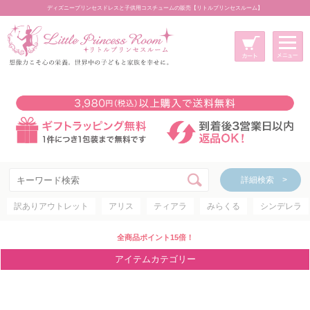
ディズニープリンセスドレスと子供用コスチュームの販売【リトルプリンセスルーム】
メニュー
新規会員登録
マイページ
カート
詳細検索 >
詳細検索 >
訳ありアウトレット
アリス
ティアラ
みらくる
シンデレラ
アイテムカテゴリー
ディズニープリンセス
全商品ポイント15倍！
ディズニキャラクター
アイテムカテゴリー
世界のプリンセス
コスチューム