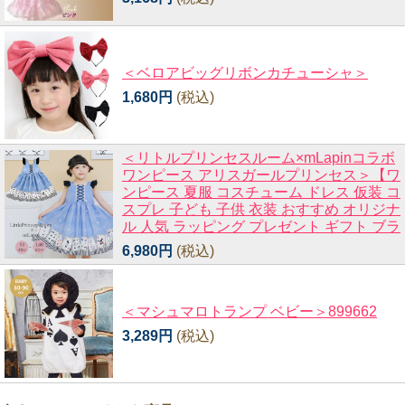
＜ベロアビッグリボンカチューシャ＞
1,680円
(税込)
＜リトルプリンセスルーム×mLapinコラボ
ワンピース アリスガールプリンセス＞【ワ
ンピース 夏服 コスチューム ドレス 仮装 コ
スプレ 子ども 子供 衣装 おすすめ オリジナ
ル 人気 ラッピング プレゼント ギフト ブラ
6,980円
(税込)
＜マシュマロトランプ ベビー＞899662
3,289円
(税込)