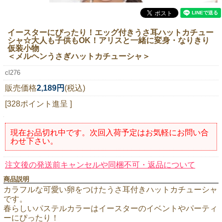
ニュースレター購読
マイページログイン
イースターにぴったり！エッグ付きうさ耳ハットカチュー
シャ☆大人も子供もOK！アリスと一緒に変身・なりきり
お問い合わせ
仮装小物
＜メルヘンうさぎハットカチューシャ＞
cl276
販売価格
2,189円
(税込)
当店は持続可能な開発目標「SDGs」を推進しています。
[328ポイント進呈 ]
0120-221-040
電話受付時間：月～金10:00~16:00 ※祝日除く
現在お品切れ中です。次回入荷予定はお気軽にお問い合
わせ下さい。
注文後の発送前キャンセルや同梱不可・返品について
商品説明
カラフルな可愛い卵をつけたうさ耳付きハットカチューシャ
です。
春らしいパステルカラーはイースターのイベントやパーティ
ーにぴったり！