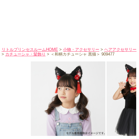
ハロウィンコスチューム
バレエ・ダンス
小物・アクセサリー
おもちゃ・雑貨
ブランド別に探す
リトルプリンセスルームHOME
>
小物・アクセサリー
>
ヘアアクセサリー
>
カチューシャ・髪飾り
> ＜和柄カチューシャ 黒猫＞ 909477
アウトレット
ショッピングインフォメーション
会社概要
お支払・送料
返品・交換
サイズの測り方
よくあるご質問
レビューを見る
ブログ