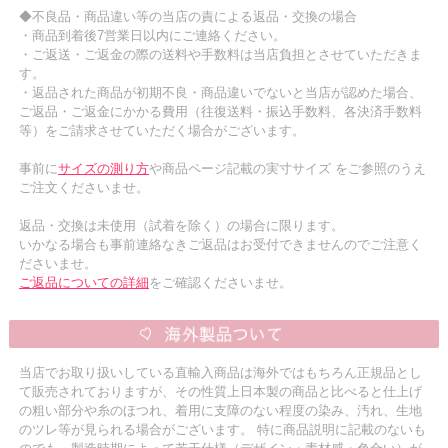
◆不良品・商品違い等の当店の責による返品・交換の場合
・商品到着後7営業日以内にご連絡ください。
・ご返送・ご返金の際の送料や手数料は当店負担とさせていただきま
す。
・返品された商品が初期不良・商品違いでないと当店が認めた場合、
ご返品・ご返金にかかる費用（往復送料・振込手数料、各決済手数料
等）をご請求させていただく場合がございます。
事前に
サイズの測り方
や商品ページ記載の実寸サイズ をご参照のうえ
ご注文くださいませ。
返品・交換は未使用（試着を除く）の場合に限ります。
いかなる場合も事前連絡なきご返品はお受付できませんのでご注意く
ださいませ。
ご返品についての詳細
をご確認くださいませ。
当店でお取り扱いしている直輸入商品は海外ではもちろん正規品とし
て販売されておりますが、その性質上日本製の商品と比べると仕上げ
の粗い部分や糸のほつれ、着用に支障のない程度の染み、汚れ、生地
のツレ等が見られる場合がございます。 特に商品説明に記載のないも