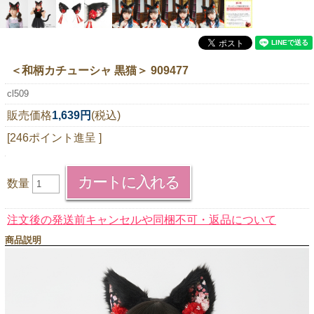
ニュースレター購読
マイページログイン
お問い合わせ
＜和柄カチューシャ 黒猫＞ 909477
cl509
販売価格
1,639円
(税込)
当店は持続可能な開発目標「SDGs」を推進しています。
[246ポイント進呈 ]
0120-221-040
電話受付時間：月～金10:00~16:00 ※祝日除く
数量
注文後の発送前キャンセルや同梱不可・返品について
商品説明