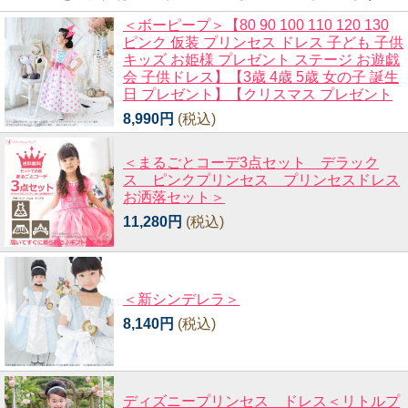
＜ボーピープ＞【80 90 100 110 120 130
ピンク 仮装 プリンセス ドレス 子ども 子供
キッズ お姫様 プレゼント ステージ お遊戯
会 子供ドレス】【3歳 4歳 5歳 女の子 誕生
日 プレゼント】【クリスマス プレゼント
8,990円
(税込)
＜まるごとコーデ3点セット デラック
ス ピンクプリンセス プリンセスドレス
お洒落セット＞
11,280円
(税込)
＜新シンデレラ＞
8,140円
(税込)
ディズニープリンセス ドレス＜リトルプ