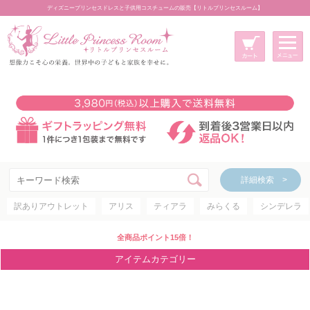
ディズニープリンセスドレスと子供用コスチュームの販売【リトルプリンセスルーム】
メニュー
新規会員登録
マイページ
カート
詳細検索 >
詳細検索 >
訳ありアウトレット
アリス
ティアラ
みらくる
シンデレラ
アイテムカテゴリー
ディズニープリンセス
全商品ポイント15倍！
ディズニキャラクター
アイテムカテゴリー
世界のプリンセス
コスチューム