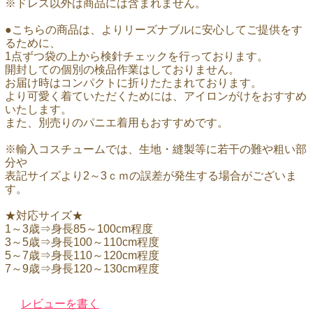
※ドレス以外は商品には含まれません。
●こちらの商品は、よりリーズナブルに安心してご提供をす
るために、
1点ずつ袋の上から検針チェックを行っております。
開封しての個別の検品作業はしておりません。
お届け時はコンパクトに折りたたまれております。
より可愛く着ていただくためには、アイロンがけをおすすめ
いたします。
また、別売りのパニエ着用もおすすめです。
※輸入コスチュームでは、生地・縫製等に若干の難や粗い部
分や
表記サイズより2～3ｃｍの誤差が発生する場合がございま
す。
★対応サイズ★
1～3歳⇒身長85～100cm程度
3～5歳⇒身長100～110cm程度
5～7歳⇒身長110～120cm程度
7～9歳⇒身長120～130cm程度
レビューを書く