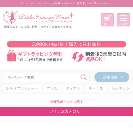
ディズニープリンセスドレスと子供用コスチュームの販売【リトルプリンセスルーム】
メニュー
新規会員登録
マイページ
カート
詳細検索 >
詳細検索 >
訳ありアウトレット
アリス
ティアラ
みらくる
シンデレラ
アイテムカテゴリー
ディズニープリンセス
全商品ポイント15倍！
ディズニキャラクター
アイテムカテゴリー
世界のプリンセス
コスチューム