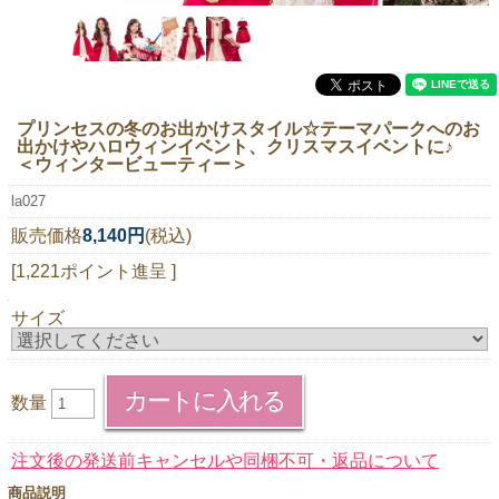
ニュースレター購読
マイページログイン
お問い合わせ
プリンセスの冬のお出かけスタイル☆テーマパークへのお
出かけやハロウィンイベント、クリスマスイベントに♪
＜ウィンタービューティー＞
la027
当店は持続可能な開発目標「SDGs」を推進しています。
販売価格
8,140円
(税込)
0120-221-040
[1,221ポイント進呈 ]
電話受付時間：月～金10:00~16:00 ※祝日除く
サイズ
数量
注文後の発送前キャンセルや同梱不可・返品について
商品説明