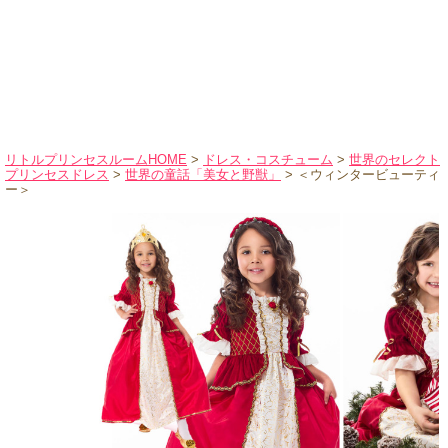
ハロウィンコスチューム
バレエ・ダンス
小物・アクセサリー
おもちゃ・雑貨
ブランド別に探す
リトルプリンセスルームHOME
>
ドレス・コスチューム
>
世界のセレクト
プリンセスドレス
>
世界の童話「美女と野獣」
> ＜ウィンタービューティ
アウトレット
ー＞
ショッピングインフォメーション
会社概要
お支払・送料
返品・交換
サイズの測り方
よくあるご質問
レビューを見る
ブログ