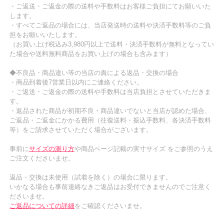
・ご返送・ご返金の際の送料や手数料はお客様ご負担にてお願いいた
します。
・すべてご返品の場合には、当店発送時の送料や決済手数料等のご負
担をお願いいたします。
（お買い上げ税込み3,980円以上で送料・決済手数料が無料となってい
た場合や送料無料商品をお買い上げの場合も含みます）
◆不良品・商品違い等の当店の責による返品・交換の場合
・商品到着後7営業日以内にご連絡ください。
・ご返送・ご返金の際の送料や手数料は当店負担とさせていただきま
す。
・返品された商品が初期不良・商品違いでないと当店が認めた場合、
ご返品・ご返金にかかる費用（往復送料・振込手数料、各決済手数料
等）をご請求させていただく場合がございます。
事前に
サイズの測り方
や商品ページ記載の実寸サイズ をご参照のうえ
ご注文くださいませ。
返品・交換は未使用（試着を除く）の場合に限ります。
いかなる場合も事前連絡なきご返品はお受付できませんのでご注意く
ださいませ。
ご返品についての詳細
をご確認くださいませ。