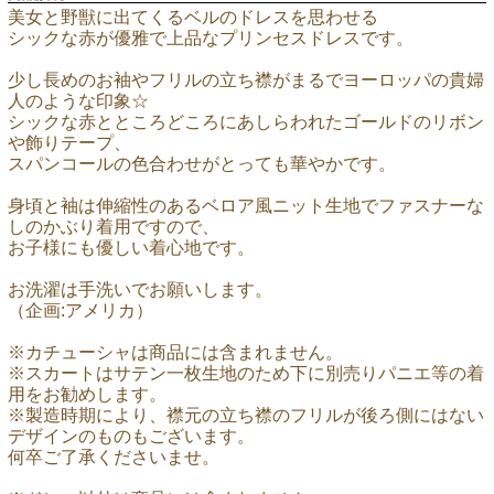
美女と野獣に出てくるベルのドレスを思わせる
シックな赤が優雅で上品なプリンセスドレスです。
少し長めのお袖やフリルの立ち襟がまるでヨーロッパの貴婦
人のような印象☆
シックな赤とところどころにあしらわれたゴールドのリボン
や飾りテープ、
スパンコールの色合わせがとっても華やかです。
身頃と袖は伸縮性のあるベロア風ニット生地でファスナーな
しのかぶり着用ですので、
お子様にも優しい着心地です。
お洗濯は手洗いでお願いします。
（企画:アメリカ）
※カチューシャは商品には含まれません。
※スカートはサテン一枚生地のため下に別売りパニエ等の着
用をお勧めします。
※製造時期により、襟元の立ち襟のフリルが後ろ側にはない
デザインのものもございます。
何卒ご了承くださいませ。