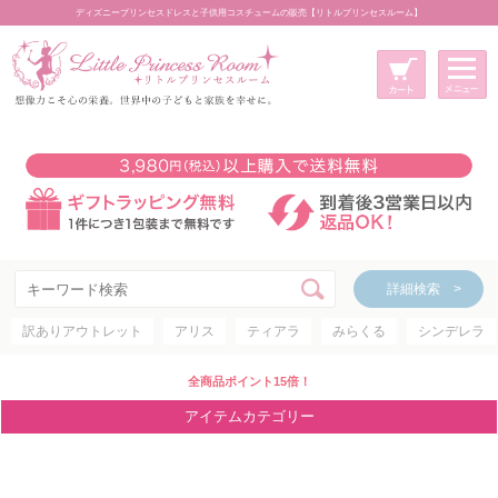
ディズニープリンセスドレスと子供用コスチュームの販売【リトルプリンセスルーム】
メニュー
新規会員登録
マイページ
カート
詳細検索 >
詳細検索 >
訳ありアウトレット
アリス
ティアラ
みらくる
シンデレラ
アイテムカテゴリー
ディズニープリンセス
全商品ポイント15倍！
ディズニキャラクター
アイテムカテゴリー
世界のプリンセス
コスチューム