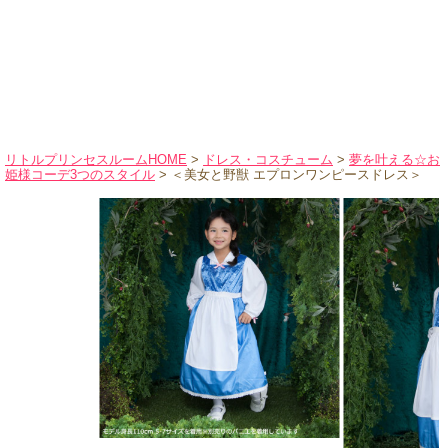
ハロウィンコスチューム
バレエ・ダンス
小物・アクセサリー
おもちゃ・雑貨
ブランド別に探す
リトルプリンセスルームHOME
>
ドレス・コスチューム
>
夢を叶える☆お
姫様コーデ3つのスタイル
> ＜美女と野獣 エプロンワンピースドレス＞
アウトレット
ショッピングインフォメーション
会社概要
お支払・送料
返品・交換
サイズの測り方
よくあるご質問
レビューを見る
ブログ