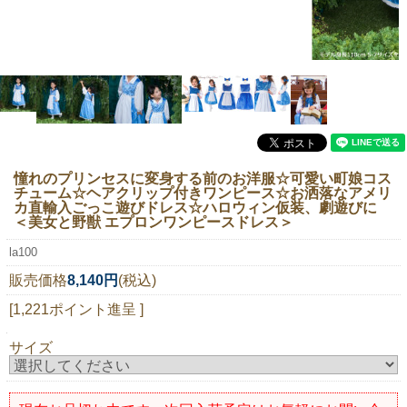
ニュースレター購読
マイページログイン
お問い合わせ
当店は持続可能な開発目標「SDGs」を推進しています。
憧れのプリンセスに変身する前のお洋服☆可愛い町娘コス
チューム☆ヘアクリップ付きワンピース☆お洒落なアメリ
0120-221-040
カ直輸入ごっこ遊びドレス☆ハロウィン仮装、劇遊びに
＜美女と野獣 エプロンワンピースドレス＞
電話受付時間：月～金10:00~16:00 ※祝日除く
la100
販売価格
8,140円
(税込)
[1,221ポイント進呈 ]
サイズ