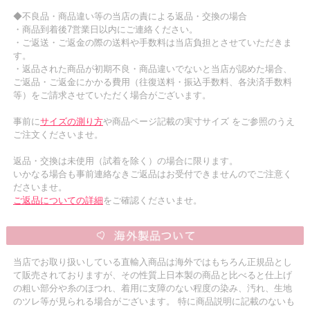
◆不良品・商品違い等の当店の責による返品・交換の場合
・商品到着後7営業日以内にご連絡ください。
・ご返送・ご返金の際の送料や手数料は当店負担とさせていただきま
す。
・返品された商品が初期不良・商品違いでないと当店が認めた場合、
ご返品・ご返金にかかる費用（往復送料・振込手数料、各決済手数料
等）をご請求させていただく場合がございます。
事前に
サイズの測り方
や商品ページ記載の実寸サイズ をご参照のうえ
ご注文くださいませ。
返品・交換は未使用（試着を除く）の場合に限ります。
いかなる場合も事前連絡なきご返品はお受付できませんのでご注意く
ださいませ。
ご返品についての詳細
をご確認くださいませ。
当店でお取り扱いしている直輸入商品は海外ではもちろん正規品とし
て販売されておりますが、その性質上日本製の商品と比べると仕上げ
の粗い部分や糸のほつれ、着用に支障のない程度の染み、汚れ、生地
のツレ等が見られる場合がございます。 特に商品説明に記載のないも