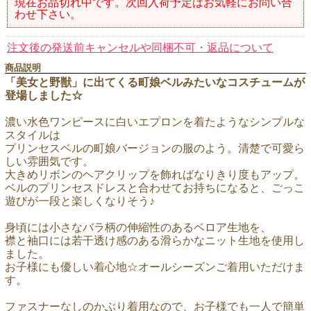
現在お品切れ中です。次回入荷予定はお気軽にお問い合
わせ下さい。
注文後の発送前キャンセルや同梱不可・返品について
商品説明
「美女と野獣」に出てくる町娘ベルみたいなコスチュームが
登場しました☆
濃い水色ワンピースに白いエプロンを着たようなシンプルな
スタイルは
プリンセスベルの町娘バージョンの服のよう。清楚で可愛ら
しい雰囲気です。
大きめリボンのヘアクリップを飾ればなりきり度もアップ。
ベルのプリンセスドレスと合わせてお持ちになると、ごっこ
遊びが一段と楽しくなりそう♪
身頃には小さなバラ柄の伸縮性のあるベロア生地を、
襟と袖口には若干透け感のある滑らかなニット生地を使用し
ました。
お子様にも優しい着心地☆オールシーズンご着用いただけま
す。
ファスナーなしのかぶり着用なので、お子様でも一人で簡単