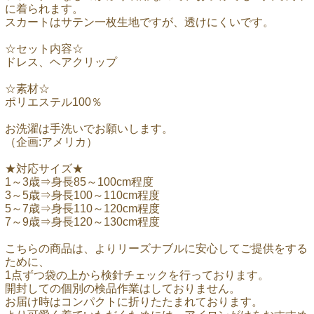
に着られます。
スカートはサテン一枚生地ですが、透けにくいです。
☆セット内容☆
ドレス、ヘアクリップ
☆素材☆
ポリエステル100％
お洗濯は手洗いでお願いします。
（企画:アメリカ）
★対応サイズ★
1～3歳⇒身長85～100cm程度
3～5歳⇒身長100～110cm程度
5～7歳⇒身長110～120cm程度
7～9歳⇒身長120～130cm程度
こちらの商品は、よりリーズナブルに安心してご提供をする
ために、
1点ずつ袋の上から検針チェックを行っております。
開封しての個別の検品作業はしておりません。
お届け時はコンパクトに折りたたまれております。