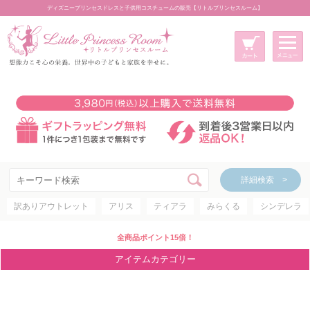
ディズニープリンセスドレスと子供用コスチュームの販売【リトルプリンセスルーム】
メニュー
新規会員登録
マイページ
カート
詳細検索 >
詳細検索 >
訳ありアウトレット
アリス
ティアラ
みらくる
シンデレラ
アイテムカテゴリー
ディズニープリンセス
全商品ポイント15倍！
ディズニキャラクター
アイテムカテゴリー
世界のプリンセス
コスチューム