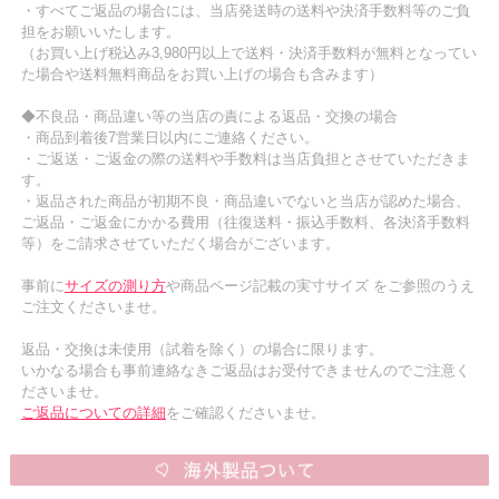
・すべてご返品の場合には、当店発送時の送料や決済手数料等のご負
担をお願いいたします。
（お買い上げ税込み3,980円以上で送料・決済手数料が無料となってい
た場合や送料無料商品をお買い上げの場合も含みます）
◆不良品・商品違い等の当店の責による返品・交換の場合
・商品到着後7営業日以内にご連絡ください。
・ご返送・ご返金の際の送料や手数料は当店負担とさせていただきま
す。
・返品された商品が初期不良・商品違いでないと当店が認めた場合、
ご返品・ご返金にかかる費用（往復送料・振込手数料、各決済手数料
等）をご請求させていただく場合がございます。
事前に
サイズの測り方
や商品ページ記載の実寸サイズ をご参照のうえ
ご注文くださいませ。
返品・交換は未使用（試着を除く）の場合に限ります。
いかなる場合も事前連絡なきご返品はお受付できませんのでご注意く
ださいませ。
ご返品についての詳細
をご確認くださいませ。