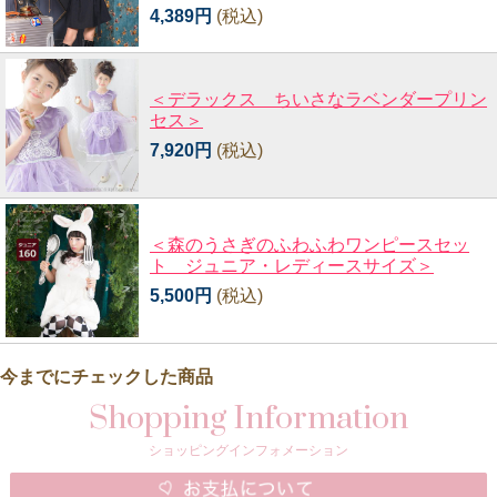
4,389円
(税込)
＜デラックス ちいさなラベンダープリン
セス＞
7,920円
(税込)
＜森のうさぎのふわふわワンピースセッ
ト ジュニア・レディースサイズ＞
5,500円
(税込)
今までにチェックした商品
Shopping Information
ショッピングインフォメーション