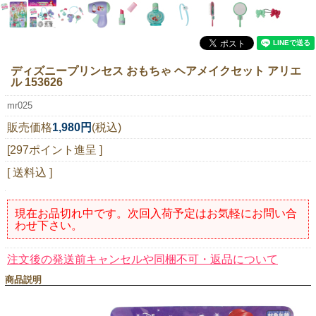
ニュースレター購読
マイページログイン
お問い合わせ
ディズニープリンセス おもちゃ ヘアメイクセット アリエ
ル 153626
mr025
販売価格
1,980円
(税込)
当店は持続可能な開発目標「SDGs」を推進しています。
[297ポイント進呈 ]
0120-221-040
[ 送料込 ]
電話受付時間：月～金10:00~16:00 ※祝日除く
現在お品切れ中です。次回入荷予定はお気軽にお問い合
わせ下さい。
注文後の発送前キャンセルや同梱不可・返品について
商品説明