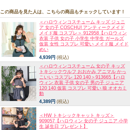
この商品を見た人は、こちらの商品もチェックしています！
＜ハロウィンコスチューム キッズ ジュニ
ア 女の子 COSCHU! アンティークメイド
メイド服 コスプレ＞ 912958【ハロウィン
衣装 子供 女の子 小学生 中学生 ガールズ
仮装 女性 コスプレ 可愛い メイド服 メイド
めい
4,939円
(税込)
＜ハロウィンコスチューム 女の子 キッズ
トキシックウルフ おおかみ アニマル かっ
こいい コスプレ 120 140＞913665【ハロ
ウィン 衣装 子供 女の子 男の子 ジュニア
120 140 仮装 コスプレ 可愛い 狼 オオカミ
動
4,389円
(税込)
＜HW トキシックキャット キッズ＞
909057【ハロウィン 女の子 ジュニア 小学
生 誕生日 プレゼント】