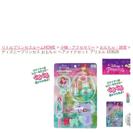
ハロウィンコスチューム
バレエ・ダンス
小物・アクセサリー
おもちゃ・雑貨
ブランド別に探す
リトルプリンセスルームHOME
>
小物・アクセサリー
>
おもちゃ・雑貨
>
ディズニープリンセス おもちゃ ヘアメイクセット アリエル 153626
アウトレット
ショッピングインフォメーション
会社概要
お支払・送料
返品・交換
サイズの測り方
よくあるご質問
レビューを見る
ブログ