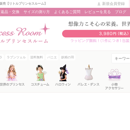
新規会員登録
販売【リトルプリンセスルーム】
返品・交換
サイズの測り方
よくあるご質問
レビューを見る
ブログ
ラ
ラプンツェル
送料無料
パニエ
妖精の羽