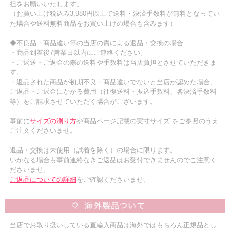
担をお願いいたします。
（お買い上げ税込み3,980円以上で送料・決済手数料が無料となってい
た場合や送料無料商品をお買い上げの場合も含みます）
◆不良品・商品違い等の当店の責による返品・交換の場合
・商品到着後7営業日以内にご連絡ください。
・ご返送・ご返金の際の送料や手数料は当店負担とさせていただきま
す。
・返品された商品が初期不良・商品違いでないと当店が認めた場合、
ご返品・ご返金にかかる費用（往復送料・振込手数料、各決済手数料
等）をご請求させていただく場合がございます。
事前に
サイズの測り方
や商品ページ記載の実寸サイズ をご参照のうえ
ご注文くださいませ。
返品・交換は未使用（試着を除く）の場合に限ります。
いかなる場合も事前連絡なきご返品はお受付できませんのでご注意く
ださいませ。
ご返品についての詳細
をご確認くださいませ。
当店でお取り扱いしている直輸入商品は海外ではもちろん正規品とし