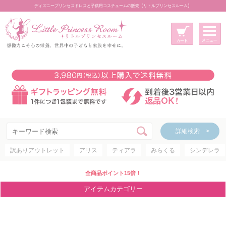
ディズニープリンセスドレスと子供用コスチュームの販売【リトルプリンセスルーム】
メニュー
新規会員登録
マイページ
カート
詳細検索 >
詳細検索 >
訳ありアウトレット
アリス
ティアラ
みらくる
シンデレラ
アイテムカテゴリー
ディズニープリンセス
全商品ポイント15倍！
ディズニキャラクター
アイテムカテゴリー
世界のプリンセス
コスチューム