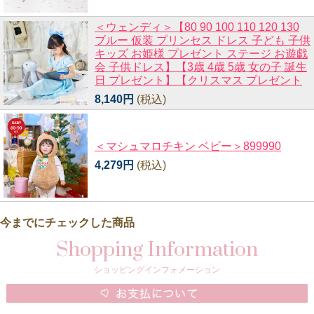
＜ウェンディ＞【80 90 100 110 120 130
ブルー 仮装 プリンセス ドレス 子ども 子供
キッズ お姫様 プレゼント ステージ お遊戯
会 子供ドレス】【3歳 4歳 5歳 女の子 誕生
日 プレゼント】【クリスマス プレゼント
8,140円
(税込)
＜マシュマロチキン ベビー＞899990
4,279円
(税込)
今までにチェックした商品
Shopping Information
ショッピングインフォメーション