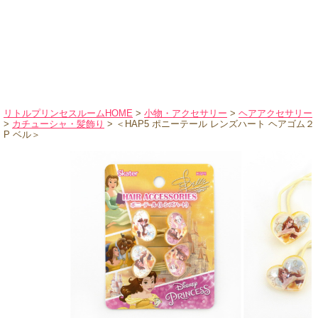
ハロウィンコスチューム
バレエ・ダンス
小物・アクセサリー
おもちゃ・雑貨
ブランド別に探す
リトルプリンセスルームHOME
>
小物・アクセサリー
>
ヘアアクセサリー
>
カチューシャ・髪飾り
> ＜HAP5 ポニーテール レンズハート ヘアゴム２
アウトレット
P ベル＞
ショッピングインフォメーション
会社概要
お支払・送料
返品・交換
サイズの測り方
よくあるご質問
レビューを見る
ブログ