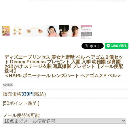
ニュースレター購読
マイページログイン
お問い合わせ
当店は持続可能な開発目標「SDGs」を推進しています。
ディズニープリンセス 美女と野獣 ベル ヘアゴム２個セッ
ト Disney Princess プレゼント 入園 入学 幼稚園 保育園
0120-221-040
お出かけ ステージ衣装 写真撮影 プレゼント【メール便配
送可】
電話受付時間：月～金10:00~16:00 ※祝日除く
＜HAP5 ポニーテール レンズハート ヘアゴム２P ベル＞
sk006
販売価格
330円
(税込)
[50ポイント進呈 ]
メール便発送可能