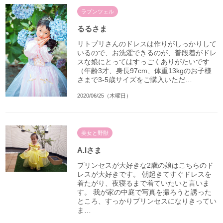
ラプンツェル
るるさま
リトプリさんのドレスは作りがしっかりして
いるので、お洗濯できるのが、普段着がドレ
スな娘にとってはすっごくありがたいです
（年齢3才、身長97cm、体重13kgのお子様
さまで3-5歳サイズをご購入いただ…
2020/06/25（木曜日）
美女と野獣
A.Iさま
プリンセスが大好きな2歳の娘はこちらのド
レスが大好きです。 朝起きてすぐドレスを
着たがり、夜寝るまで着ていたいと言いま
す。 我が家の中庭で写真を撮ろうと誘った
ところ、すっかりプリンセスになりきってい
ま…