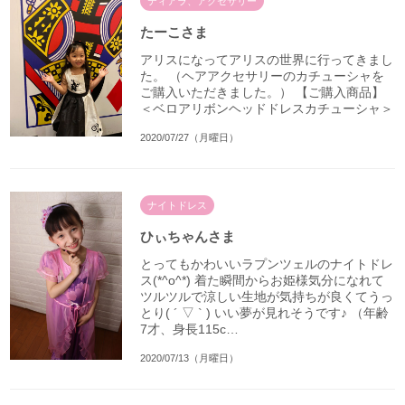
ティアラ、アクセサリー
たーこさま
アリスになってアリスの世界に行ってきまし
た。 （ヘアアクセサリーのカチューシャを
ご購入いただきました。） 【ご購入商品】
＜ベロアリボンヘッドドレスカチューシャ＞
2020/07/27（月曜日）
ナイトドレス
ひぃちゃんさま
とってもかわいいラプンツェルのナイトドレ
ス(*^o^*) 着た瞬間からお姫様気分になれて
ツルツルで涼しい生地が気持ちが良くてうっ
とり( ´ ▽ ` ) いい夢が見れそうです♪ （年齢
7才、身長115c…
2020/07/13（月曜日）