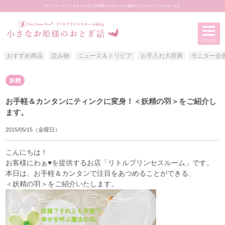
ディズニープリンセスドレスと子供用コスチュームの販売【リトルプリンセスルーム】
おすすめ商品
読み物
ニュース＆トリビア
お手入れ大辞典
モニター企
アイテムカテゴリー
妖精
おすすめ商品
お手軽＆カンタンにティンクに変身！＜妖精の羽＞をご紹介し
読み物
ます。
ニュース＆トリビア
2015/05/15（金曜日）
お手入れ大辞典
こんにちは！
モニター企画
お客様にわぁ♥を提供するお店「
リトルプリンセスルーム
」です。
本日は、お手軽＆カンタンで注目をあつめることができる、
お客様写真館
＜妖精の羽＞をご紹介いたします。