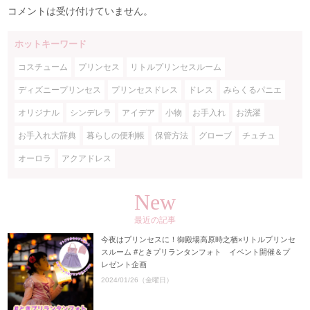
コメントは受け付けていません。
ホットキーワード
コスチューム
プリンセス
リトルプリンセスルーム
ディズニープリンセス
プリンセスドレス
ドレス
みらくるパニエ
オリジナル
シンデレラ
アイデア
小物
お手入れ
お洗濯
お手入れ大辞典
暮らしの便利帳
保管方法
グローブ
チュチュ
オーロラ
アクアドレス
New
最近の記事
今夜はプリンセスに！御殿場高原時之栖×リトルプリンセ
スルーム #ときプリランタンフォト イベント開催＆プ
レゼント企画
2024/01/26（金曜日）