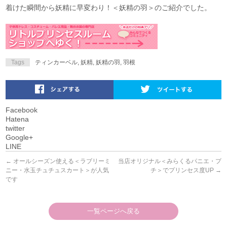
着けた瞬間から妖精に早変わり！＜妖精の羽＞のご紹介でした。
Tags
ティンカーベル
,
妖精
,
妖精の羽
,
羽根
Facebook
Hatena
twitter
Google+
LINE
←
オールシーズン使える＜ラブリーミ
当店オリジナル＜みらくるパニエ・プ
ニー・水玉チュチュスカート＞が人気
チ＞でプリンセス度UP
→
です
一覧ページへ戻る