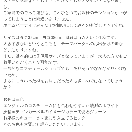
ステージ衣装などとしてもしっかりとしたアクセントになります
し、
ご家庭でのごっこ遊びも、これひとつでお嬢様のテンションが上が
ってしまうことは間違いありません。
ホームパーティでみんなでお揃いにしてみるのも楽しそうですね。
サイズはタテ32cm、ヨコ39cm、肩紐はゴムという仕様です。
大きすぎないというところも、テーマパークへのお出かけの際な
ど、助かりますね。
また、基本的には子供用サイズとなっていますが、大人の方でもご
着用いただくことが可能です。
一般的なコスチュームショップでも、ありそうでなかなか見かけな
いため、
まさにこういった羽をお探しだった方も多いのではないでしょう
か？
お色は三色
エンジェルのコスチュームにも合わせやすい正統派のホワイト
妖精＝ティンカーベルのイメージカラーであるグリーン
お嬢様のキュートさを更に引き立てるピンク
どのお色も大変ご好評をいただいています。