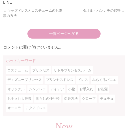
LINE
←
キッズドレスとコスチュームのお洗
タオル・ハンカチの保管
→
濯の方法
一覧ページへ戻る
コメントは受け付けていません。
ホットキーワード
コスチューム
プリンセス
リトルプリンセスルーム
ディズニープリンセス
プリンセスドレス
ドレス
みらくるパニエ
オリジナル
シンデレラ
アイデア
小物
お手入れ
お洗濯
お手入れ大辞典
暮らしの便利帳
保管方法
グローブ
チュチュ
オーロラ
アクアドレス
New