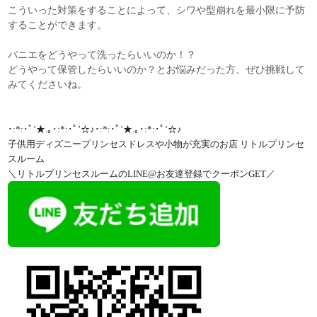
こういった対策をすることによって、シワや型崩れを最小限に予防
することができます。
パニエをどうやって洗ったらいいのか！？
どうやって保管したらいいのか？とお悩みだった方、ぜひ挑戦して
みてくださいね。
･:*:･ﾟ’★.｡･:*:･ﾟ’☆♪･:*:･ﾟ’★.｡･:*:･ﾟ’☆♪
子供用ディズニープリンセスドレスや小物が充実のお店 リトルプリンセ
スルーム
＼リトルプリンセスルームのLINE@お友達登録でクーポンGET／