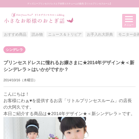
ディズニープリンセスドレスと子供用コスチュームの販売【リトルプリンセスルーム】
おすすめ商品
読み物
ニュース＆トリビア
お手入れ大辞典
モニター企
アイテムカテゴリー
シンデレラ
おすすめ商品
プリンセスドレスに憧れるお嬢さまに★2014年デザイン★＜新
読み物
シンデレラ＞はいかがですか？
ニュース＆トリビア
2014/10/16（木曜日）
お手入れ大辞典
こんにちは！
モニター企画
お客様にわぁ♥を提供するお店「
リトルプリンセスルーム
」の店長
の大阿久です。
お客様写真館
本日ご紹介する商品は
★2014年デザイン★＜新シンデレラ＞
です。