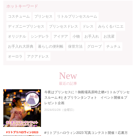
ホットキーワード
コスチューム
プリンセス
リトルプリンセスルーム
ディズニープリンセス
プリンセスドレス
ドレス
みらくるパニエ
オリジナル
シンデレラ
アイデア
小物
お手入れ
お洗濯
お手入れ大辞典
暮らしの便利帳
保管方法
グローブ
チュチュ
オーロラ
アクアドレス
New
最近の記事
今夜はプリンセスに！御殿場高原時之栖×リトルプリンセ
スルーム #ときプリランタンフォト イベント開催＆プ
レゼント企画
2024/01/26（金曜日）
#リトプリハロウィン2023 写真コンテスト開催！応募方