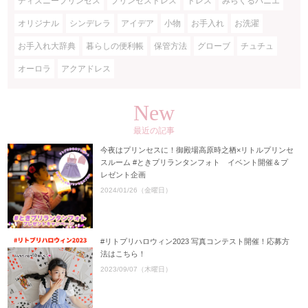
ディズニープリンセス
プリンセスドレス
ドレス
みらくるパニエ
オリジナル
シンデレラ
アイデア
小物
お手入れ
お洗濯
お手入れ大辞典
暮らしの便利帳
保管方法
グローブ
チュチュ
オーロラ
アクアドレス
New
最近の記事
今夜はプリンセスに！御殿場高原時之栖×リトルプリンセ
スルーム #ときプリランタンフォト イベント開催＆プ
レゼント企画
2024/01/26（金曜日）
#リトプリハロウィン2023 写真コンテスト開催！応募方
法はこちら！
2023/09/07（木曜日）