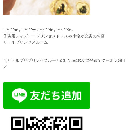
･:*:･ﾟ’★.｡･:*:･ﾟ’☆♪･:*:･ﾟ’★.｡･:*:･ﾟ’☆♪
子供用ディズニープリンセスドレスや小物が充実のお店
リトルプリンセスルーム
＼リトルプリプリンセスルームのLINE@お友達登録でクーポンGET
／