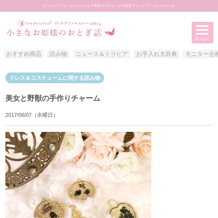
ディズニープリンセスドレスと子供用コスチュームの販売【リトルプリンセスルーム】
おすすめ商品
読み物
ニュース＆トリビア
お手入れ大辞典
モニター企
アイテムカテゴリー
ドレス＆コスチュームに関する読み物
おすすめ商品
美女と野獣の手作りチャーム
読み物
2017/06/07（水曜日）
ニュース＆トリビア
お手入れ大辞典
モニター企画
お客様写真館