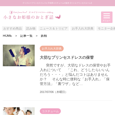
ディズニープリンセスドレスと子供用コスチュームの販売【リトルプリンセスルーム】
おすすめ商品
読み物
ニュース＆トリビア
お手入れ大辞典
モニター企
HOME
＞
記事一覧
＞
妖精
アイテムカテゴリー
おすすめ商品
お手入れ大辞典
読み物
大切なプリンセスドレスの保管
ニュース＆トリビア
突然ですが、大切なドレスの保管やお手
入れについて 「これ、どうしたらいいん
お手入れ大辞典
だろう・・・」と悩んだコトはありません
か？ そんな時に便利な「お手入れ」「保
モニター企画
管方法」「裏ワザ」など…
お客様写真館
2017/07/06（木曜日）
コスチューム