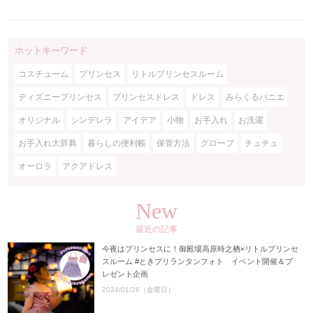
ホットキーワード
コスチューム
プリンセス
リトルプリンセスルーム
ディズニープリンセス
プリンセスドレス
ドレス
みらくるパニエ
オリジナル
シンデレラ
アイデア
小物
お手入れ
お洗濯
お手入れ大辞典
暮らしの便利帳
保管方法
グローブ
チュチュ
オーロラ
アクアドレス
New
最近の記事
今夜はプリンセスに！御殿場高原時之栖×リトルプリンセ
スルーム #ときプリランタンフォト イベント開催＆プ
レゼント企画
2024/01/26（金曜日）