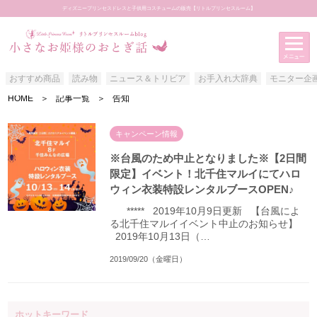
ディズニープリンセスドレスと子供用コスチュームの販売【リトルプリンセスルーム】
おすすめ商品
読み物
ニュース＆トリビア
お手入れ大辞典
モニター企
HOME
＞
記事一覧
＞
告知
アイテムカテゴリー
おすすめ商品
キャンペーン情報
読み物
※台風のため中止となりました※【2日間
限定】イベント！北千住マルイにてハロ
ニュース＆トリビア
ウィン衣装特設レンタルブースOPEN♪
お手入れ大辞典
***** 2019年10月9日更新 【台風によ
モニター企画
る北千住マルイイベント中止のお知らせ】
2019年10月13日（…
お客様写真館
2019/09/20（金曜日）
ホットキーワード