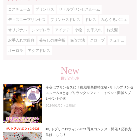
コスチューム
プリンセス
リトルプリンセスルーム
ディズニープリンセス
プリンセスドレス
ドレス
みらくるパニエ
オリジナル
シンデレラ
アイデア
小物
お手入れ
お洗濯
お手入れ大辞典
暮らしの便利帳
保管方法
グローブ
チュチュ
オーロラ
アクアドレス
New
最近の記事
今夜はプリンセスに！御殿場高原時之栖×リトルプリンセ
スルーム #ときプリランタンフォト イベント開催＆プ
レゼント企画
2024/01/26（金曜日）
#リトプリハロウィン2023 写真コンテスト開催！応募方
法はこちら！