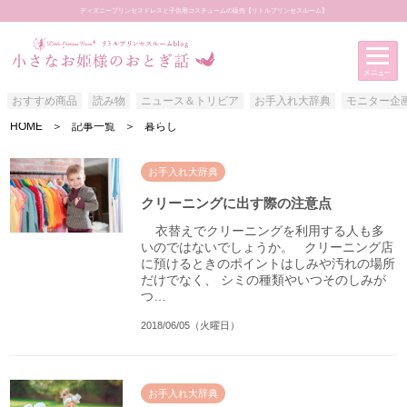
ディズニープリンセスドレスと子供用コスチュームの販売【リトルプリンセスルーム】
おすすめ商品
読み物
ニュース＆トリビア
お手入れ大辞典
モニター企
HOME
＞
記事一覧
＞
暮らし
アイテムカテゴリー
おすすめ商品
お手入れ大辞典
読み物
クリーニングに出す際の注意点
ニュース＆トリビア
衣替えでクリーニングを利用する人も多
いのではないでしょうか。 クリーニング店
お手入れ大辞典
に預けるときのポイントはしみや汚れの場所
だけでなく、 シミの種類やいつそのしみが
モニター企画
つ…
お客様写真館
2018/06/05（火曜日）
お手入れ大辞典