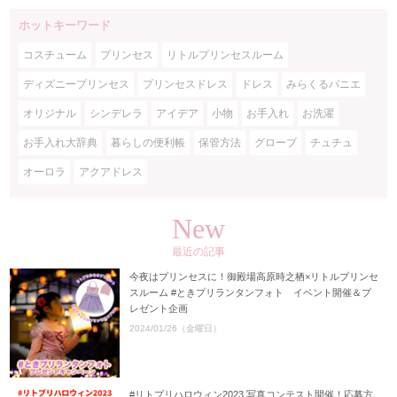
ホットキーワード
コスチューム
プリンセス
リトルプリンセスルーム
ディズニープリンセス
プリンセスドレス
ドレス
みらくるパニエ
オリジナル
シンデレラ
アイデア
小物
お手入れ
お洗濯
お手入れ大辞典
暮らしの便利帳
保管方法
グローブ
チュチュ
オーロラ
アクアドレス
New
最近の記事
今夜はプリンセスに！御殿場高原時之栖×リトルプリンセ
スルーム #ときプリランタンフォト イベント開催＆プ
レゼント企画
2024/01/26（金曜日）
#リトプリハロウィン2023 写真コンテスト開催！応募方