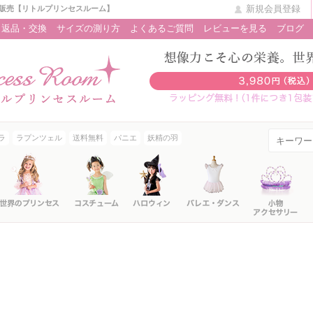
新規会員登録
販売【リトルプリンセスルーム】
返品・交換
サイズの測り方
よくあるご質問
レビューを見る
ブログ
ラ
ラプンツェル
送料無料
パニエ
妖精の羽