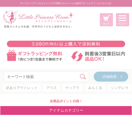
ディズニープリンセスドレスと子供用コスチュームの販売【リトルプリンセスルーム】
メニュー
新規会員登録
マイページ
カート
詳細検索 >
詳細検索 >
訳ありアウトレット
アリス
ティアラ
みらくる
シンデレラ
アイテムカテゴリー
ディズニープリンセス
全商品ポイント15倍！
ディズニキャラクター
アイテムカテゴリー
世界のプリンセス
コスチューム