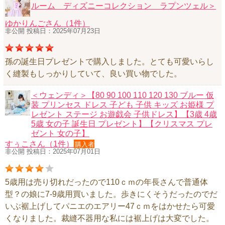
ルーム ディズニーコレクション ラプンツェル＞
ニュースレター購読
ゆかりんごさん（1件）
マイページログイン
非公開 投稿日：2025年07月23日
お問い合わせ
孫の誕生日プレゼントで購入しました。とても可愛いらし
く縫製もしっかりしていて、良い買い物でした。
当店は持続可能な開発目標「SDGs」を推進しています。
＜ウェンディ＞【80 90 100 110 120 130 ブルー 仮
装 プリンセス ドレス 子ども 子供 キッズ お姫様 プ
0120-221-040
レゼント ステージ お遊戯会 子供ドレス】【3歳 4歳
5歳 女の子 誕生日 プレゼント】【クリスマス プレ
電話受付時間：月～金10:00~16:00 ※祝日除く
ゼント 女の子】
すぅこさん（1件）
購入者
非公開 投稿日：2025年07月01日
5歳用は売り切れだったので110ｃｍの年長さんで普通体
型？の娘に7-9歳用買いました。歩きにくそうだったのでだ
いぶ裾上げしてパニエのエアリー47ｃｍをはかせたら可愛
くなりました。裁縫不器用な私には裾上げは大変でした。