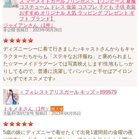
ス マーメイドガールプリンセス＞【ワンピース 夏服
コスチューム ドレス 仮装 コスプレ 子ども 子供 衣装
おすすめ オリジナル 人気 ラッピング プレゼント ギ
フト ブランド】
ジャイアンさん（1件）
非公開 投稿日：2023年08月26日
ディズニーシーに着て行きました♪キャストさんからもキャ
ラクターたちからも「ステキなお洋服ね」と褒められまし
た☆マーメイドラグーンでは写真映えします!生地もしっか
りしてるので、普通に洗濯してパンパンと干せばアイロン
いらずでオススメです♪
＜フォレストアリスガール キッズ＞899679
トキメキさん（1件）
購入者
大阪府/30代/女性 投稿日：2023年04月05日
5歳の娘にディズニーで着せたくて出発1週間前の金曜の夜