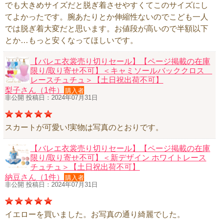
でも大きめサイズだと脱ぎ着させやすくてこのサイズにし
てよかったです。腕あたりとか伸縮性ないのでこども一人
では脱ぎ着大変だと思います。お値段が高いので半額以下
とか…もっと安くなってほしいです。
【バレエ衣裳売り切りセール】【ページ掲載の在庫
限り/取り寄せ不可】＜キャミソールバッククロス
レースチュチュ＞【土日祝出荷不可】
梨子さん（1件）
購入者
非公開 投稿日：2024年07月31日
スカートが可愛い!実物は写真のとおりです。
【バレエ衣裳売り切りセール】【ページ掲載の在庫
限り/取り寄せ不可】＜新デザイン ホワイトレース
チュチュ＞【土日祝出荷不可】
納豆さん（1件）
購入者
非公開 投稿日：2024年07月31日
イエローを買いました。お写真の通り綺麗でした。