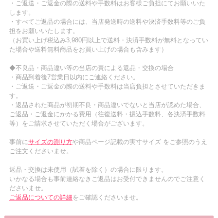
・ご返送・ご返金の際の送料や手数料はお客様ご負担にてお願いいた
します。
・すべてご返品の場合には、当店発送時の送料や決済手数料等のご負
担をお願いいたします。
（お買い上げ税込み3,980円以上で送料・決済手数料が無料となってい
た場合や送料無料商品をお買い上げの場合も含みます）
◆不良品・商品違い等の当店の責による返品・交換の場合
・商品到着後7営業日以内にご連絡ください。
・ご返送・ご返金の際の送料や手数料は当店負担とさせていただきま
す。
・返品された商品が初期不良・商品違いでないと当店が認めた場合、
ご返品・ご返金にかかる費用（往復送料・振込手数料、各決済手数料
等）をご請求させていただく場合がございます。
事前に
サイズの測り方
や商品ページ記載の実寸サイズ をご参照のうえ
ご注文くださいませ。
返品・交換は未使用（試着を除く）の場合に限ります。
いかなる場合も事前連絡なきご返品はお受付できませんのでご注意く
ださいませ。
ご返品についての詳細
をご確認くださいませ。