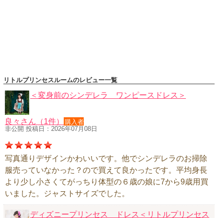
ハロウィンコスチューム
バレエ・ダンス
小物・アクセサリー
おもちゃ・雑貨
ブランド別に探す
リトルプリンセスルームのレビュー一覧
アウトレット
＜変身前のシンデレラ ワンピースドレス＞
ショッピングインフォメーション
良々さん（1件）
購入者
会社概要
非公開 投稿日：2026年07月08日
お支払・送料
返品・交換
写真通りデザインかわいいです。他でシンデレラのお掃除
服売っていなかった？ので買えて良かったです。平均身長
サイズの測り方
より少し小さくてがっちり体型の６歳の娘に7から9歳用買
よくあるご質問
いました。ジャストサイズでした。
レビューを見る
ディズニープリンセス ドレス＜リトルプリンセス
ブログ