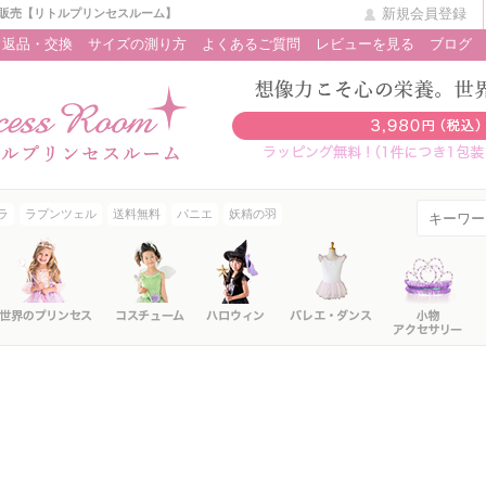
新規会員登録
販売【リトルプリンセスルーム】
返品・交換
サイズの測り方
よくあるご質問
レビューを見る
ブログ
ラ
ラプンツェル
送料無料
パニエ
妖精の羽