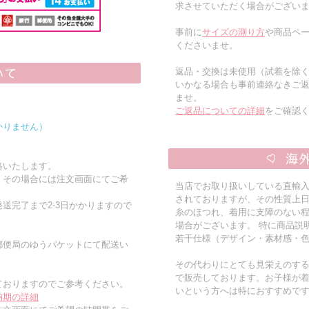
求させていただく場合がござい
事前に
サイズの測り方
や商品ペー
くださいませ。
返品・交換は未使用（試着を除
いかなる場合も事前連絡なきご
ませ。
ご返品についての詳細
をご確認
かりません）
絡いたします。
。その場合には注文画面にてご希
当店でお取り扱いしている直輸
されておりますが、その性質上
送完了まで2-3日かかりますので
糸のほつれ、着用に支障のない
場合がございます。 特に商品説
若干仕様（デザイン・素材感・
郵便局のゆうパケットにて配送い
その代わりにとても見栄えのす
で販売しております。お子様が
ておりますのでご参考ください。
いという方へは特におすすめで
納期の詳細