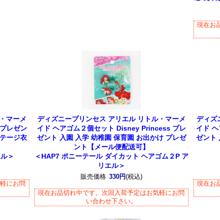
現在お
ル・マーメ
ディズニープリンセス アリエル リトル・マーメ
ディズ
s プレゼン
イド ヘアゴム２個セット Disney Princess プレ
イド ヘア
ステージ衣
ゼント 入園 入学 幼稚園 保育園 お出かけ プレゼ
ゼント 
ント【メール便配送可】
エル＞
＜HAP7 ポニーテール ダイカット ヘアゴム２P ア
リエル＞
販売価格
330円
(税込)
気軽にお問
現在お
現在お品切れ中です。次回入荷予定はお気軽にお問
い合わせ下さい。