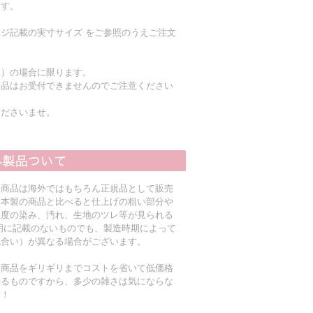
ます。
ジ記載の実寸サイズ をご参照のうえご注文
く）の場合に限ります。
返品はお受付できませんのでご注意ください
くださいませ。
入商品は海外ではもちろん正規品として販売
日本製の商品と比べると仕上げの粗い部分や
程度の染み、汚れ、生地のツレ等が見られる
明に記載のないものでも、製造時期によって
色合い）が異なる場合がございます。
る商品をギリギリまでコストを省いて低価格
着るものですから、多少の雑さは気にならな
す！