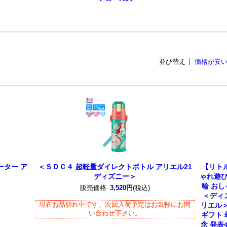
並び替え
価格が安
ーター ア
＜ＳＤＣ４ 超軽量ダイレクトボトル アリエル21
【リト
ディズニー＞
ゃれ遊び
輪 お
販売価格
3,520円
(税込)
＜ディ
現在お品切れ中です。次回入荷予定はお気軽にお問
リエル＞
い合わせ下さい。
ギフト 
念 発表