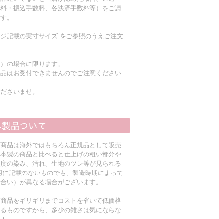
送料・振込手数料、各決済手数料等）をご請
ます。
ジ記載の実寸サイズ をご参照のうえご注文
く）の場合に限ります。
返品はお受付できませんのでご注意ください
くださいませ。
入商品は海外ではもちろん正規品として販売
日本製の商品と比べると仕上げの粗い部分や
程度の染み、汚れ、生地のツレ等が見られる
明に記載のないものでも、製造時期によって
色合い）が異なる場合がございます。
る商品をギリギリまでコストを省いて低価格
着るものですから、多少の雑さは気にならな