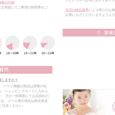
いという方へは特におすすめで
納期の詳細
注文画面にてご希望の時間帯をご
当店の検品基準
により明らかな
お買い上げくださいますようよ
着しますか？
す。 ページ掲載の商品は実際の在
め、ショッピングカートに入れら
。 万が一時間差にてお品切れの
なお、メール便の場合は順次発送
でご注意ください。