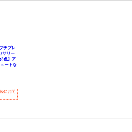
プチプレ
セサリー
3色】ア
キュートな
気軽にお問