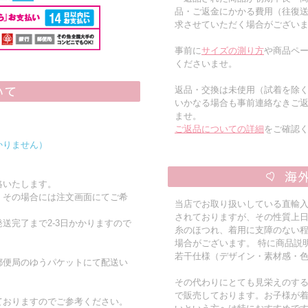
品・ご返金にかかる費用（往復
求させていただく場合がござい
事前に
サイズの測り方
や商品ペー
くださいませ。
返品・交換は未使用（試着を除
いかなる場合も事前連絡なきご
ませ。
ご返品についての詳細
をご確認
かりません）
絡いたします。
。その場合には注文画面にてご希
当店でお取り扱いしている直輸
されておりますが、その性質上
送完了まで2-3日かかりますので
糸のほつれ、着用に支障のない
場合がございます。 特に商品説
若干仕様（デザイン・素材感・
郵便局のゆうパケットにて配送い
その代わりにとても見栄えのす
で販売しております。お子様が
ておりますのでご参考ください。