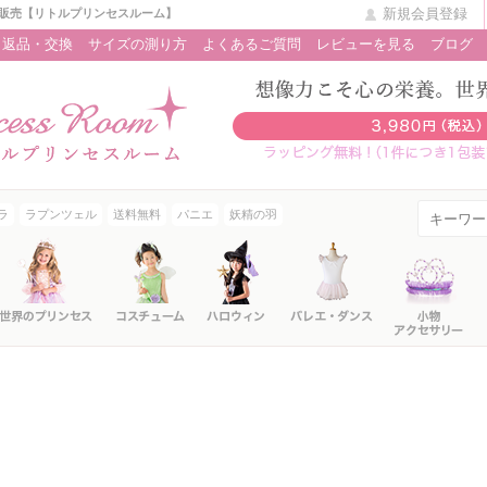
新規会員登録
販売【リトルプリンセスルーム】
返品・交換
サイズの測り方
よくあるご質問
レビューを見る
ブログ
ラ
ラプンツェル
送料無料
パニエ
妖精の羽