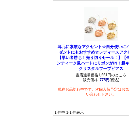
耳元に素敵なアクセント☆自分使いに♪
ゼントにもおすすめ☆レディースアク
【早い者勝ち！売り切りセール！】【全
ンティーク風ハートにリボンがIN！超
クリスタルフープピアス
当店通常価格1,551円のところ
販売価格
775円
(税込)
現在お品切れ中です。次回入荷予定はお
い合わせ下さい。
1 件中 1-1 件表示