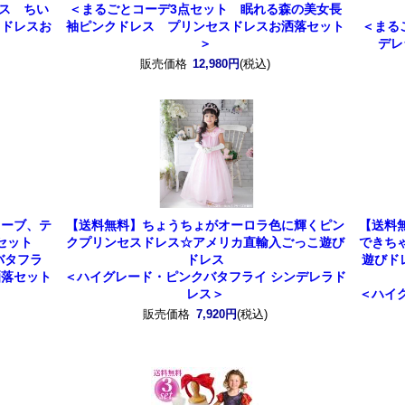
ス ちい
＜まるごとコーデ3点セット 眠れる森の美女長
スドレスお
袖ピンクドレス プリンセスドレスお洒落セット
＜まる
＞
デレ
販売価格
12,980円
(税込)
ローブ、テ
【送料無料】ちょうちょがオーロラ色に輝くピン
【送料
セット
クプリンセスドレス☆アメリカ直輸入ごっこ遊び
できち
バタフラ
ドレス
遊びド
洒落セット
＜ハイグレード・ピンクバタフライ シンデレラド
レス＞
＜ハイ
販売価格
7,920円
(税込)