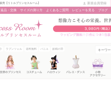
新規会員登録
販売【リトルプリンセスルーム】
返品・交換
サイズの測り方
よくあるご質問
レビューを見る
ブログ
ラ
ラプンツェル
送料無料
パニエ
妖精の羽