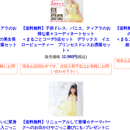
ィアラのお
【送料無料】子供ドレス、パニエ、ティアラのお
【送料
ト
得な楽々コーディネートセット
の美女長
＜まるごとコーデ3点セット デラックス イエ
＜まる
洒落セット
ロービューティー プリンセスドレスお洒落セッ
姫
ト＞
販売価格
12,980円
(税込)
現在お
気軽にお問
現在お品切れ中です。次回入荷予定はお気軽にお問
い合わせ下さい。
たいに変身
【送料無料】リニューアルして登場☆テーマパー
輸入ごっこ
クへのお出かけやごっこ遊びにも♪プレゼントに