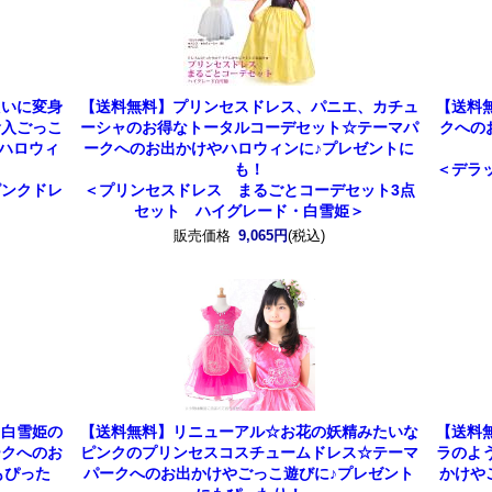
たいに変身
【送料無料】プリンセスドレス、パニエ、カチュ
【送料
輸入ごっこ
ーシャのお得なトータルコーデセット☆テーマパ
クへの
 ハロウィ
ークへのお出かけやハロウィンに♪プレゼントに
も！
＜デラ
ピンクドレ
＜プリンセスドレス まるごとコーデセット3点
セット ハイグレード・白雪姫＞
販売価格
9,065円
(税込)
ス白雪姫の
【送料無料】リニューアル☆お花の妖精みたいな
【送料
ークへのお
ピンクのプリンセスコスチュームドレス☆テーマ
ラのよ
もぴった
パークへのお出かけやごっこ遊びに♪プレゼント
かけや