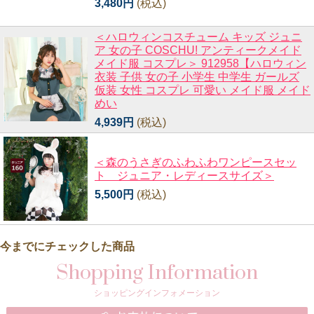
3,480円
(税込)
＜ハロウィンコスチューム キッズ ジュニ
ア 女の子 COSCHU! アンティークメイド
メイド服 コスプレ＞ 912958【ハロウィン
衣装 子供 女の子 小学生 中学生 ガールズ
仮装 女性 コスプレ 可愛い メイド服 メイド
めい
4,939円
(税込)
＜森のうさぎのふわふわワンピースセッ
ト ジュニア・レディースサイズ＞
5,500円
(税込)
今までにチェックした商品
Shopping Information
ショッピングインフォメーション