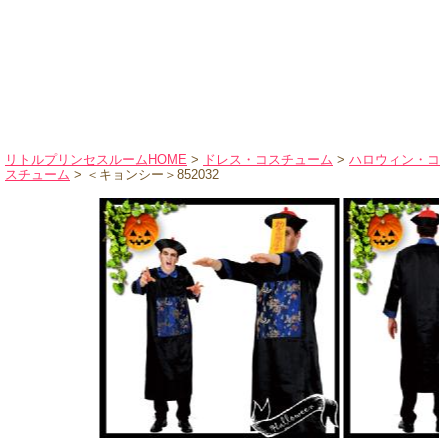
ハロウィンコスチューム
バレエ・ダンス
小物・アクセサリー
おもちゃ・雑貨
ブランド別に探す
リトルプリンセスルームHOME
>
ドレス・コスチューム
>
ハロウィン・コ
スチューム
> ＜キョンシー＞852032
アウトレット
ショッピングインフォメーション
会社概要
お支払・送料
返品・交換
サイズの測り方
よくあるご質問
レビューを見る
ブログ