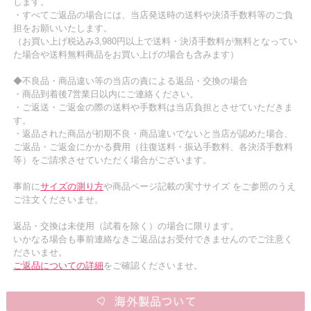
します。
・すべてご返品の場合には、当店発送時の送料や決済手数料等のご負
担をお願いいたします。
（お買い上げ税込み3,980円以上で送料・決済手数料が無料となってい
た場合や送料無料商品をお買い上げの場合も含みます）
◆不良品・商品違い等の当店の責による返品・交換の場合
・商品到着後7営業日以内にご連絡ください。
・ご返送・ご返金の際の送料や手数料は当店負担とさせていただきま
す。
・返品された商品が初期不良・商品違いでないと当店が認めた場合、
ご返品・ご返金にかかる費用（往復送料・振込手数料、各決済手数料
等）をご請求させていただく場合がございます。
事前に
サイズの測り方
や商品ページ記載の実寸サイズ をご参照のうえ
ご注文くださいませ。
返品・交換は未使用（試着を除く）の場合に限ります。
いかなる場合も事前連絡なきご返品はお受付できませんのでご注意く
ださいませ。
ご返品についての詳細
をご確認くださいませ。