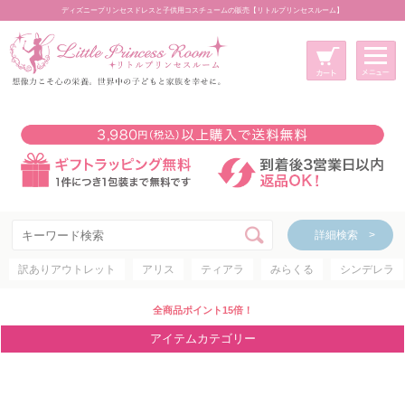
ディズニープリンセスドレスと子供用コスチュームの販売【リトルプリンセスルーム】
メニュー
新規会員登録
マイページ
カート
詳細検索 >
詳細検索 >
訳ありアウトレット
アリス
ティアラ
みらくる
シンデレラ
アイテムカテゴリー
ディズニープリンセス
全商品ポイント15倍！
ディズニキャラクター
アイテムカテゴリー
世界のプリンセス
コスチューム