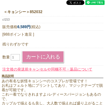
ニュースレター購読
＜キョンシー＞852032
マイページログイン
cl153
お問い合わせ
販売価格
6,589円
(税込)
[988ポイント進呈 ]
当店は持続可能な開発目標「SDGs」を推進しています。
残りわずかです
0120-221-040
数量
電話受付時間：月～金10:00~16:00 ※祝日除く
注文後の発送前キャンセルや同梱不可・返品について
商品説明
あの有名な妖怪キョンシーのコスプレが登場です！
お札はフェルト地にプリントしてあり、マジックテープで脱
着が可能です。
これ一着でなりきれますよ♪レディースバージョンもあるの
で、
カップルで揃えるも良し、大人数で揃えれば盛り上がること