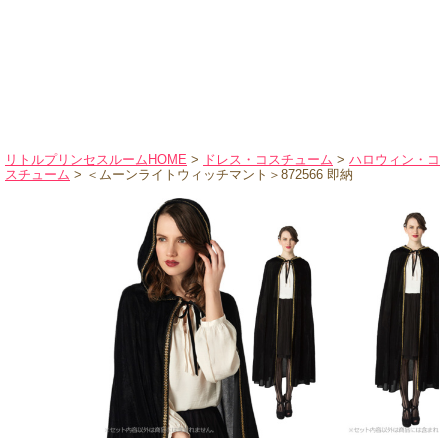
ハロウィンコスチューム
バレエ・ダンス
小物・アクセサリー
おもちゃ・雑貨
ブランド別に探す
リトルプリンセスルームHOME
>
ドレス・コスチューム
>
ハロウィン・コ
スチューム
> ＜ムーンライトウィッチマント＞872566 即納
アウトレット
ショッピングインフォメーション
会社概要
お支払・送料
返品・交換
サイズの測り方
よくあるご質問
レビューを見る
ブログ