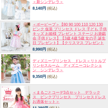
＜新シンデレラ＞
8,140円
(税込)
＜ボーピープ＞【80 90 100 110 120 130
ピンク 仮装 プリンセス ドレス 子ども 子供
キッズ お姫様 プレゼント ステージ お遊戯
会 子供ドレス】【3歳 4歳 5歳 女の子 誕生
日 プレゼント】【クリスマス プレゼント
8,990円
(税込)
ディズニープリンセス ドレス＜リトルプ
リンセスルーム ディズニーコレクショ
ン シンデレラ＞
9,350円
(税込)
＜まるごとコーデ3点セット デラック
ス ピンクプリンセス プリンセスドレス
お洒落セット＞