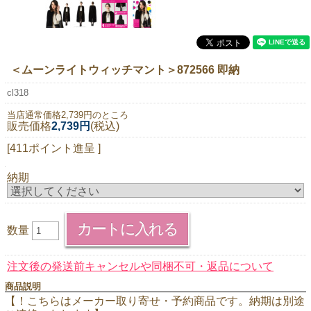
ニュースレター購読
マイページログイン
お問い合わせ
＜ムーンライトウィッチマント＞872566 即納
cl318
当店通常価格2,739円のところ
販売価格
2,739円
(税込)
当店は持続可能な開発目標「SDGs」を推進しています。
[411ポイント進呈 ]
0120-221-040
電話受付時間：月～金10:00~16:00 ※祝日除く
納期
数量
注文後の発送前キャンセルや同梱不可・返品について
商品説明
【！こちらはメーカー取り寄せ・予約商品です。納期は別途