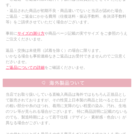
す。
・返品された商品が初期不良・商品違いでないと当店が認めた場合、
ご返品・ご返金にかかる費用（往復送料・振込手数料、各決済手数料
等）をご請求させていただく場合がございます。
事前に
サイズの測り方
や商品ページ記載の実寸サイズ をご参照のうえ
ご注文くださいませ。
返品・交換は未使用（試着を除く）の場合に限ります。
いかなる場合も事前連絡なきご返品はお受付できませんのでご注意く
ださいませ。
ご返品についての詳細
をご確認くださいませ。
当店でお取り扱いしている直輸入商品は海外ではもちろん正規品とし
て販売されておりますが、その性質上日本製の商品と比べると仕上げ
の粗い部分や糸のほつれ、着用に支障のない程度の染み、汚れ、生地
のツレ等が見られる場合がございます。 特に商品説明に記載のないも
のでも、製造時期によって若干仕様（デザイン・素材感・色合い）が
異なる場合がございます。