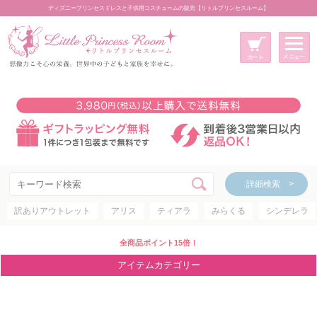
ディズニープリンセスドレスと子供用コスチュームの販売【リトルプリンセスルーム】
メニュー
新規会員登録
マイページ
カート
詳細検索 >
詳細検索 >
訳ありアウトレット
アリス
ティアラ
みらくる
シンデレラ
アイテムカテゴリー
ディズニープリンセス
全商品ポイント15倍！
ディズニキャラクター
アイテムカテゴリー
世界のプリンセス
コスチューム