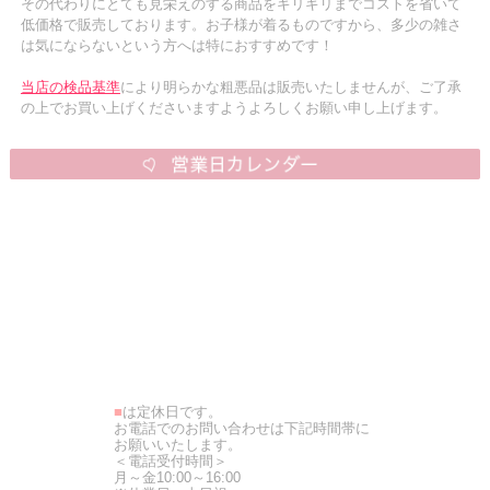
その代わりにとても見栄えのする商品をギリギリまでコストを省いて
低価格で販売しております。お子様が着るものですから、多少の雑さ
は気にならないという方へは特におすすめです！
当店の検品基準
により明らかな粗悪品は販売いたしませんが、ご了承
の上でお買い上げくださいますようよろしくお願い申し上げます。
■
は定休日です。
お電話でのお問い合わせは下記時間帯に
お願いいたします。
＜電話受付時間＞
月～金10:00～16:00