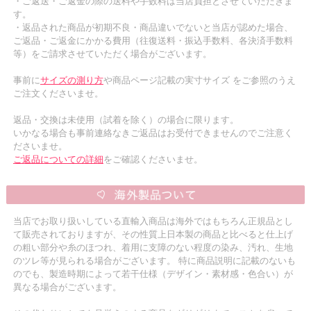
・ご返送・ご返金の際の送料や手数料は当店負担とさせていただきま
す。
・返品された商品が初期不良・商品違いでないと当店が認めた場合、
ご返品・ご返金にかかる費用（往復送料・振込手数料、各決済手数料
等）をご請求させていただく場合がございます。
事前に
サイズの測り方
や商品ページ記載の実寸サイズ をご参照のうえ
ご注文くださいませ。
返品・交換は未使用（試着を除く）の場合に限ります。
いかなる場合も事前連絡なきご返品はお受付できませんのでご注意く
ださいませ。
ご返品についての詳細
をご確認くださいませ。
当店でお取り扱いしている直輸入商品は海外ではもちろん正規品とし
て販売されておりますが、その性質上日本製の商品と比べると仕上げ
の粗い部分や糸のほつれ、着用に支障のない程度の染み、汚れ、生地
のツレ等が見られる場合がございます。 特に商品説明に記載のないも
のでも、製造時期によって若干仕様（デザイン・素材感・色合い）が
異なる場合がございます。