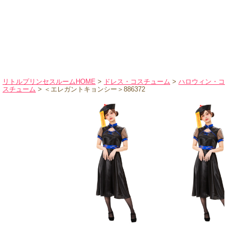
ハロウィンコスチューム
バレエ・ダンス
小物・アクセサリー
おもちゃ・雑貨
ブランド別に探す
リトルプリンセスルームHOME
>
ドレス・コスチューム
>
ハロウィン・コ
スチューム
> ＜エレガントキョンシー＞886372
アウトレット
ショッピングインフォメーション
会社概要
お支払・送料
返品・交換
サイズの測り方
よくあるご質問
レビューを見る
ブログ