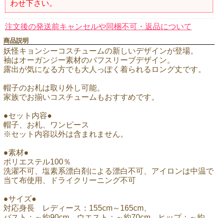
わせ下さい。
注文後の発送前キャンセルや同梱不可・返品について
商品説明
妖怪キョンシーコスチュームの新しいデザインが登場。
袖はオーガンジー素材のパフスリーブデザイン。
露出が気になる方でも大人っぽく着られるロング丈です。
帽子のお札は取り外し可能。
家族でお揃いコスチュームもおすすめです。
●セット内容●
帽子、お札、ワンピース
※セット内容以外は含まれません。
●素材●
ポリエステル100％
洗濯不可、塩素系漂白剤による漂白不可、アイロンは中温で
当て布使用、ドライクリーニング不可
●サイズ●
対応身長 レディース：155cm～165cm、
バスト：～約90cm、ウエスト：～約70cm、ヒップ：～約