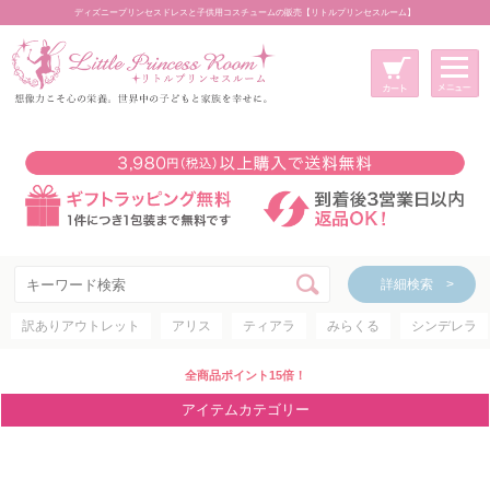
ディズニープリンセスドレスと子供用コスチュームの販売【リトルプリンセスルーム】
メニュー
新規会員登録
マイページ
カート
詳細検索 >
詳細検索 >
訳ありアウトレット
アリス
ティアラ
みらくる
シンデレラ
アイテムカテゴリー
ディズニープリンセス
全商品ポイント15倍！
ディズニキャラクター
アイテムカテゴリー
世界のプリンセス
コスチューム