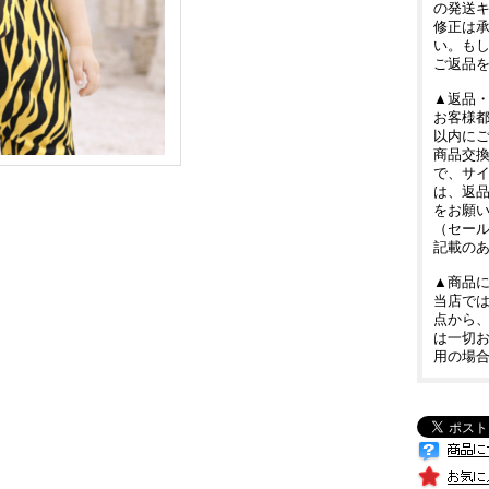
の発送
修正は
い。も
ご返品
▲返品
お客様都
以内に
商品交
で、サ
は、返
をお願
（セー
記載の
▲商品
当店では
点から
は一切
用の場