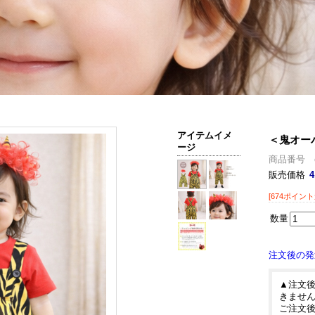
アイテムイメ
＜鬼オーバ
ージ
商品番号 c
販売価格
4
[674ポイント
数量
注文後の発
▲注文
きませ
ご注文