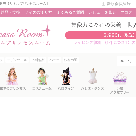
新規会員登録
販売【リトルプリンセスルーム】
返品・交換
サイズの測り方
よくあるご質問
レビューを見る
ブログ
ラ
ラプンツェル
送料無料
パニエ
妖精の羽