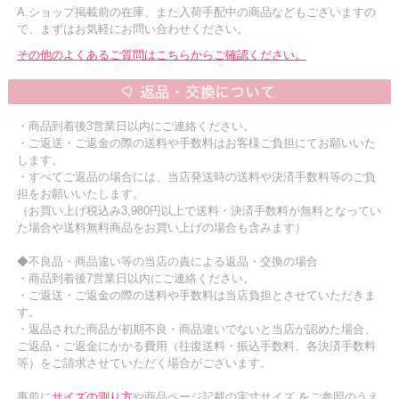
A.ショップ掲載前の在庫、また入荷手配中の商品などもございますの
で、まずはお気軽にお問い合わせください。
その他のよくあるご質問はこちらからご確認ください。
・商品到着後3営業日以内にご連絡ください。
・ご返送・ご返金の際の送料や手数料はお客様ご負担にてお願いいた
します。
・すべてご返品の場合には、当店発送時の送料や決済手数料等のご負
担をお願いいたします。
（お買い上げ税込み3,980円以上で送料・決済手数料が無料となってい
た場合や送料無料商品をお買い上げの場合も含みます）
◆不良品・商品違い等の当店の責による返品・交換の場合
・商品到着後7営業日以内にご連絡ください。
・ご返送・ご返金の際の送料や手数料は当店負担とさせていただきま
す。
・返品された商品が初期不良・商品違いでないと当店が認めた場合、
ご返品・ご返金にかかる費用（往復送料・振込手数料、各決済手数料
等）をご請求させていただく場合がございます。
事前に
サイズの測り方
や商品ページ記載の実寸サイズ をご参照のうえ