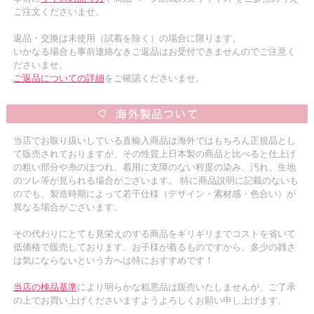
ご注文くださいませ。
返品・交換は未使用（試着を除く）の場合に限ります。
いかなる場合も事前連絡なきご返品はお受付できませんのでご注意く
ださいませ。
ご返品についての詳細
をご確認くださいませ。
当店でお取り扱いしている直輸入商品は海外ではもちろん正規品とし
て販売されておりますが、その性質上日本製の商品と比べると仕上げ
の粗い部分や糸のほつれ、着用に支障のない程度の染み、汚れ、生地
のツレ等が見られる場合がございます。 特に商品説明に記載のないも
のでも、製造時期によって若干仕様（デザイン・素材感・色合い）が
異なる場合がございます。
その代わりにとても見栄えのする商品をギリギリまでコストを省いて
低価格で販売しております。お子様が着るものですから、多少の雑さ
は気にならないという方へは特におすすめです！
当店の検品基準
により明らかな粗悪品は販売いたしませんが、ご了承
の上でお買い上げくださいますようよろしくお願い申し上げます。