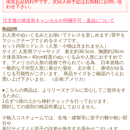
現在お品切れ中です。次回入荷予定はお気軽にお問い合
わせ下さい。
注文後の発送前キャンセルや同梱不可・返品について
商品説明
お人形やぬいぐるみとお揃いでドレスを楽しめます♪背中を
マジックテープでとめるタイプです。
セット内容☆ドレス（人形・小物は含まれません）
サイズ: 人形用フリーサイズ 着丈約36.5cm、胸囲約28cm
※体長30cm～40cm程度のぬいぐるみや人形におすすめで
す。アメリカの人形の規格で作られている為、 日本規格の
一般的な子供型人形に着せた場合、 丈が長く、身頃がゆる
くなる可能性がございます。 商品サイズをご確認のうえお
買い上げ下さいませ。 （企画:アメリカ）
●こちらの商品は、よりリーズナブルに安心してご提供をす
るために、
1点ずつ袋の上から検針チェックを行っております。
開封しての個別の検品作業はしておりません。
※輸入コスチュームでは、生地・縫製等に若干の難や粗い部
分や
表記サイズより若干の誤差が発生する場合がございます。