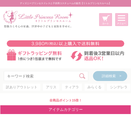
ディズニープリンセスドレスと子供用コスチュームの販売【リトルプリンセスルーム】
メニュー
新規会員登録
マイページ
カート
詳細検索 >
詳細検索 >
訳ありアウトレット
アリス
ティアラ
みらくる
シンデレラ
アイテムカテゴリー
ディズニープリンセス
全商品ポイント15倍！
ディズニキャラクター
アイテムカテゴリー
世界のプリンセス
コスチューム