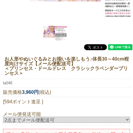
ニュースレター購読
マイページログイン
お問い合わせ
当店は持続可能な開発目標「SDGs」を推進しています。
お人形やぬいぐるみとお揃いを楽しもう♪体長30～40cm程
度向けサイズ【メール便配送可】
0120-221-040
＜プリンセス・ドールドレス クラシックラベンダープリ
ンセス＞
電話受付時間：月～金10:00~16:00 ※祝日除く
la048
販売価格
3,960円
(税込)
[594ポイント進呈 ]
メール便発送可能