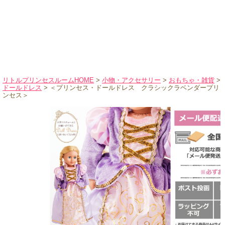
ハロウィンコスチューム
バレエ・ダンス
小物・アクセサリー
おもちゃ・雑貨
ブランド別に探す
リトルプリンセスルームHOME
>
小物・アクセサリー
>
おもちゃ・雑貨
>
ドールドレス
> ＜プリンセス・ドールドレス クラシックラベンダープリ
アウトレット
ンセス＞
ショッピングインフォメーション
会社概要
お支払・送料
返品・交換
サイズの測り方
よくあるご質問
レビューを見る
ブログ