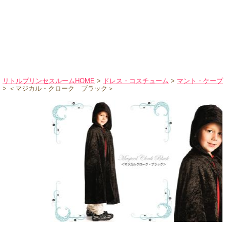
ハロウィンコスチューム
バレエ・ダンス
小物・アクセサリー
おもちゃ・雑貨
ブランド別に探す
リトルプリンセスルームHOME
>
ドレス・コスチューム
>
マント・ケープ
> ＜マジカル・クローク ブラック＞
アウトレット
ショッピングインフォメーション
会社概要
お支払・送料
返品・交換
サイズの測り方
よくあるご質問
レビューを見る
ブログ