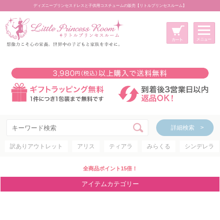
ディズニープリンセスドレスと子供用コスチュームの販売【リトルプリンセスルーム】
メニュー
新規会員登録
マイページ
カート
詳細検索 >
詳細検索 >
訳ありアウトレット
アリス
ティアラ
みらくる
シンデレラ
アイテムカテゴリー
ディズニープリンセス
全商品ポイント15倍！
ディズニキャラクター
アイテムカテゴリー
世界のプリンセス
コスチューム