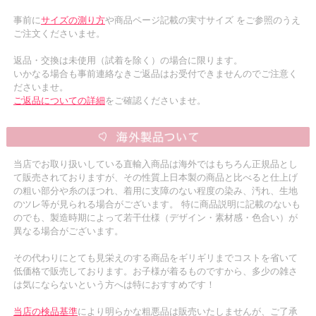
事前に
サイズの測り方
や商品ページ記載の実寸サイズ をご参照のうえ
ご注文くださいませ。
返品・交換は未使用（試着を除く）の場合に限ります。
いかなる場合も事前連絡なきご返品はお受付できませんのでご注意く
ださいませ。
ご返品についての詳細
をご確認くださいませ。
当店でお取り扱いしている直輸入商品は海外ではもちろん正規品とし
て販売されておりますが、その性質上日本製の商品と比べると仕上げ
の粗い部分や糸のほつれ、着用に支障のない程度の染み、汚れ、生地
のツレ等が見られる場合がございます。 特に商品説明に記載のないも
のでも、製造時期によって若干仕様（デザイン・素材感・色合い）が
異なる場合がございます。
その代わりにとても見栄えのする商品をギリギリまでコストを省いて
低価格で販売しております。お子様が着るものですから、多少の雑さ
は気にならないという方へは特におすすめです！
当店の検品基準
により明らかな粗悪品は販売いたしませんが、ご了承