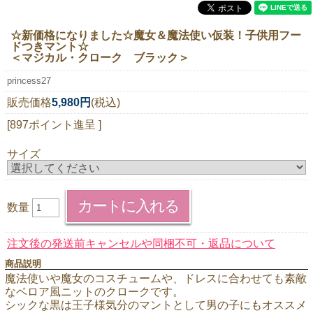
ニュースレター購読
☆新価格になりました☆魔女＆魔法使い仮装！子供用フー
マイページログイン
ドつきマント☆
＜マジカル・クローク ブラック＞
お問い合わせ
princess27
販売価格
5,980円
(税込)
[897ポイント進呈 ]
当店は持続可能な開発目標「SDGs」を推進しています。
サイズ
0120-221-040
電話受付時間：月～金10:00~16:00 ※祝日除く
数量
注文後の発送前キャンセルや同梱不可・返品について
商品説明
魔法使いや魔女のコスチュームや、ドレスに合わせても素敵
なベロア風ニットのクロークです。
シックな黒は王子様気分のマントとして男の子にもオススメ