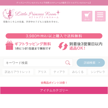
ディズニープリンセスドレスと子供用コスチュームの販売【リトルプリンセスルーム】
メニュー
新規会員登録
マイページ
カート
詳細検索 >
詳細検索 >
訳ありアウトレット
アリス
ティアラ
みらくる
シンデレラ
アイテムカテゴリー
ディズニープリンセス
全商品ポイント15倍！
ディズニキャラクター
アイテムカテゴリー
世界のプリンセス
コスチューム