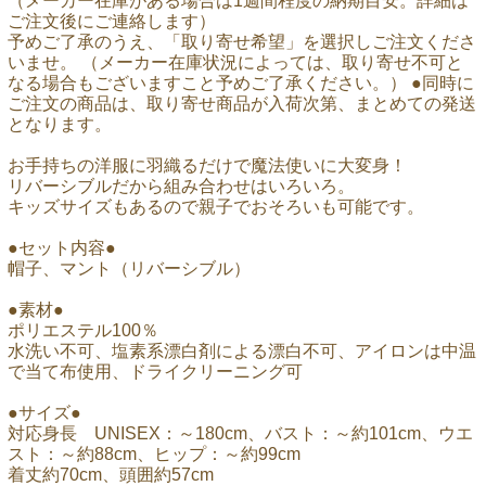
（メーカー在庫がある場合は1週間程度の納期目安。詳細は
ご注文後にご連絡します）
予めご了承のうえ、「取り寄せ希望」を選択しご注文くださ
いませ。 （メーカー在庫状況によっては、取り寄せ不可と
なる場合もございますこと予めご了承ください。） ●同時に
ご注文の商品は、取り寄せ商品が入荷次第、まとめての発送
となります。
お手持ちの洋服に羽織るだけで魔法使いに大変身！
リバーシブルだから組み合わせはいろいろ。
キッズサイズもあるので親子でおそろいも可能です。
●セット内容●
帽子、マント（リバーシブル）
●素材●
ポリエステル100％
水洗い不可、塩素系漂白剤による漂白不可、アイロンは中温
で当て布使用、ドライクリーニング可
●サイズ●
対応身長 UNISEX：～180cm、バスト：～約101cm、ウエ
スト：～約88cm、ヒップ：～約99cm
着丈約70cm、頭囲約57cm