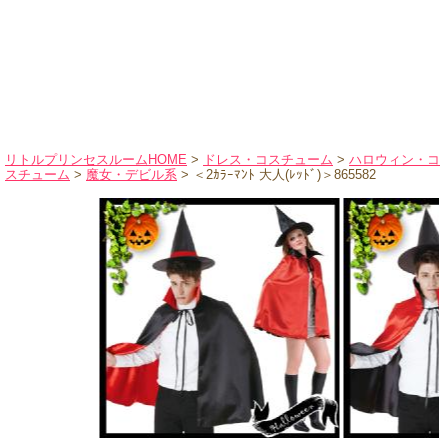
ハロウィンコスチューム
バレエ・ダンス
小物・アクセサリー
おもちゃ・雑貨
ブランド別に探す
リトルプリンセスルームHOME
>
ドレス・コスチューム
>
ハロウィン・コ
スチューム
>
魔女・デビル系
> ＜2ｶﾗｰﾏﾝﾄ 大人(ﾚｯﾄﾞ)＞865582
アウトレット
ショッピングインフォメーション
会社概要
お支払・送料
返品・交換
サイズの測り方
よくあるご質問
レビューを見る
ブログ