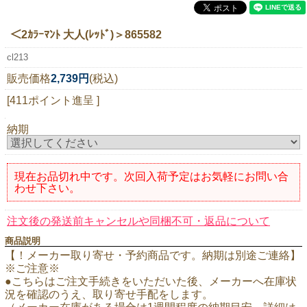
ニュースレター購読
＜2ｶﾗｰﾏﾝﾄ 大人(ﾚｯﾄﾞ)＞865582
マイページログイン
cl213
お問い合わせ
販売価格
2,739円
(税込)
[411ポイント進呈 ]
当店は持続可能な開発目標「SDGs」を推進しています。
納期
0120-221-040
電話受付時間：月～金10:00~16:00 ※祝日除く
現在お品切れ中です。次回入荷予定はお気軽にお問い合
わせ下さい。
注文後の発送前キャンセルや同梱不可・返品について
商品説明
【！メーカー取り寄せ・予約商品です。納期は別途ご連絡】
※ご注意※
●こちらはご注文手続きをいただいた後、メーカーへ在庫状
況を確認のうえ、取り寄せ手配をします。