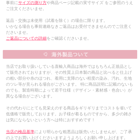
事前に
サイズの測り方
や商品ページ記載の実寸サイズ をご参照のうえ
ご注文くださいませ。
返品・交換は未使用（試着を除く）の場合に限ります。
いかなる場合も事前連絡なきご返品はお受付できませんのでご注意く
ださいませ。
ご返品についての詳細
をご確認くださいませ。
当店でお取り扱いしている直輸入商品は海外ではもちろん正規品とし
て販売されておりますが、その性質上日本製の商品と比べると仕上げ
の粗い部分や糸のほつれ、着用に支障のない程度の染み、汚れ、生地
のツレ等が見られる場合がございます。 特に商品説明に記載のないも
のでも、製造時期によって若干仕様（デザイン・素材感・色合い）が
異なる場合がございます。
その代わりにとても見栄えのする商品をギリギリまでコストを省いて
低価格で販売しております。お子様が着るものですから、多少の雑さ
は気にならないという方へは特におすすめです！
当店の検品基準
により明らかな粗悪品は販売いたしませんが、ご了承
の上でお買い上げくださいますようよろしくお願い申し上げます。