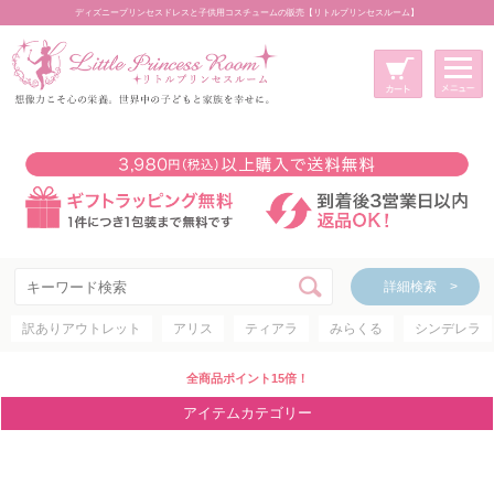
ディズニープリンセスドレスと子供用コスチュームの販売【リトルプリンセスルーム】
メニュー
新規会員登録
マイページ
カート
詳細検索 >
詳細検索 >
訳ありアウトレット
アリス
ティアラ
みらくる
シンデレラ
アイテムカテゴリー
ディズニープリンセス
全商品ポイント15倍！
ディズニキャラクター
アイテムカテゴリー
世界のプリンセス
コスチューム