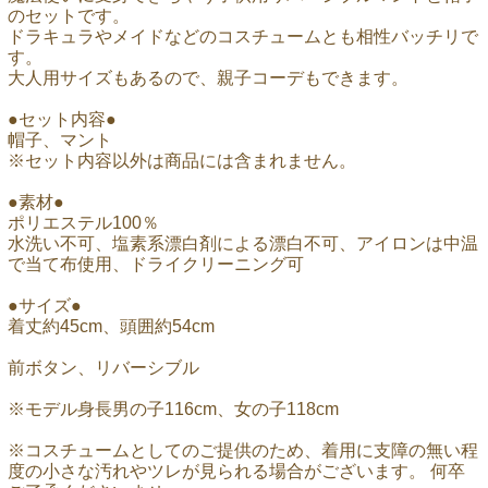
のセットです。
ドラキュラやメイドなどのコスチュームとも相性バッチリで
す。
大人用サイズもあるので、親子コーデもできます。
●セット内容●
帽子、マント
※セット内容以外は商品には含まれません。
●素材●
ポリエステル100％
水洗い不可、塩素系漂白剤による漂白不可、アイロンは中温
で当て布使用、ドライクリーニング可
●サイズ●
着丈約45cm、頭囲約54cm
前ボタン、リバーシブル
※モデル身長男の子116cm、女の子118cm
※コスチュームとしてのご提供のため、着用に支障の無い程
度の小さな汚れやツレが見られる場合がございます。 何卒