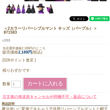
ニュースレター購読
マイページログイン
お問い合わせ
＜2カラーリバーシブルマント キッズ（パープル）＞
871583
cl293
当店は持続可能な開発目標「SDGs」を推進しています。
当店通常価格2,189円のところ
販売価格
2,189円
(税込)
0120-221-040
[328ポイント進呈 ]
電話受付時間：月～金10:00~16:00 ※祝日除く
残りわずかです
数量
注文後の発送前キャンセルや同梱不可・返品について
商品説明
魔法使いに変身できちゃう子供用リバーシブルマントと帽子