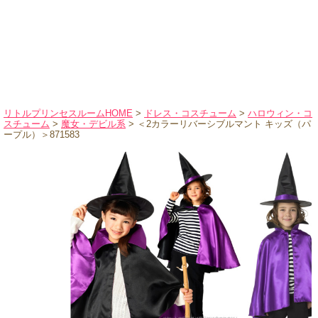
ハロウィンコスチューム
バレエ・ダンス
小物・アクセサリー
おもちゃ・雑貨
ブランド別に探す
リトルプリンセスルームHOME
>
ドレス・コスチューム
>
ハロウィン・コ
スチューム
>
魔女・デビル系
> ＜2カラーリバーシブルマント キッズ（パ
アウトレット
ープル）＞871583
ショッピングインフォメーション
会社概要
お支払・送料
返品・交換
サイズの測り方
よくあるご質問
レビューを見る
ブログ