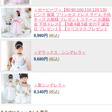
＜ボーピープ＞【80 90 100 110 120 130
ピンク 仮装 プリンセス ドレス 子ども 子供
キッズ お姫様 プレゼント ステージ お遊戯
会 子供ドレス】【3歳 4歳 5歳 女の子 誕生
日 プレゼント】【クリスマス プレゼント
8,990円
(税込)
＜デラックス シンデレラ＞
9,680円
(税込)
＜新シンデレラ＞
8,140円
(税込)