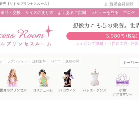
新規会員登録
販売【リトルプリンセスルーム】
返品・交換
サイズの測り方
よくあるご質問
レビューを見る
ブログ
ラ
ラプンツェル
送料無料
パニエ
妖精の羽