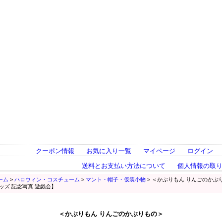
クーポン情報
お気に入り一覧
マイページ
ログイン
送料とお支払い方法について
個人情報の取
ーム
>
ハロウィン・コスチューム
>
マント・帽子・仮装小物
> ＜かぶりもん りんごのかぶ
ッズ 記念写真 遊戯会】
＜かぶりもん りんごのかぶりもの＞