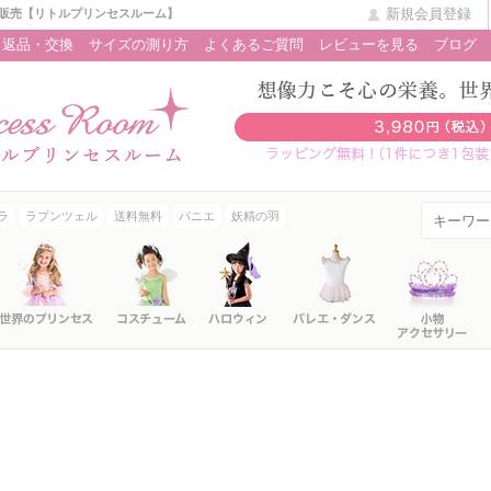
新規会員登録
販売【リトルプリンセスルーム】
返品・交換
サイズの測り方
よくあるご質問
レビューを見る
ブログ
ラ
ラプンツェル
送料無料
パニエ
妖精の羽