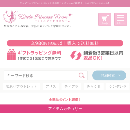
ディズニープリンセスドレスと子供用コスチュームの販売【リトルプリンセスルーム】
メニュー
新規会員登録
マイページ
カート
詳細検索 >
詳細検索 >
訳ありアウトレット
アリス
ティアラ
みらくる
シンデレラ
アイテムカテゴリー
ディズニープリンセス
全商品ポイント15倍！
ディズニキャラクター
アイテムカテゴリー
世界のプリンセス
コスチューム