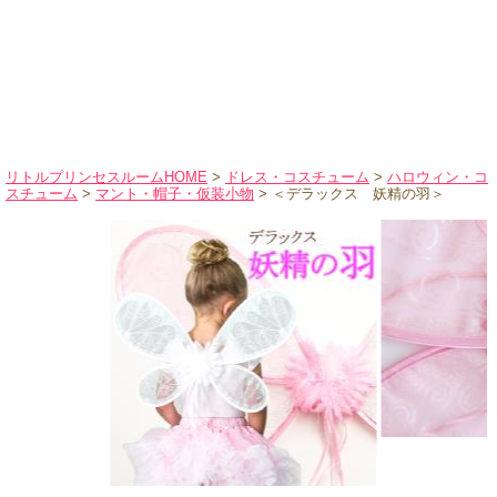
ハロウィンコスチューム
バレエ・ダンス
小物・アクセサリー
おもちゃ・雑貨
ブランド別に探す
リトルプリンセスルームHOME
>
ドレス・コスチューム
>
ハロウィン・コ
スチューム
>
マント・帽子・仮装小物
> ＜デラックス 妖精の羽＞
アウトレット
ショッピングインフォメーション
会社概要
お支払・送料
返品・交換
サイズの測り方
よくあるご質問
レビューを見る
ブログ