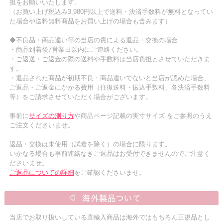
担をお願いいたします。
（お買い上げ税込み3,980円以上で送料・決済手数料が無料となってい
た場合や送料無料商品をお買い上げの場合も含みます）
◆不良品・商品違い等の当店の責による返品・交換の場合
・商品到着後7営業日以内にご連絡ください。
・ご返送・ご返金の際の送料や手数料は当店負担とさせていただきま
す。
・返品された商品が初期不良・商品違いでないと当店が認めた場合、
ご返品・ご返金にかかる費用（往復送料・振込手数料、各決済手数料
等）をご請求させていただく場合がございます。
事前に
サイズの測り方
や商品ページ記載の実寸サイズ をご参照のうえ
ご注文くださいませ。
返品・交換は未使用（試着を除く）の場合に限ります。
いかなる場合も事前連絡なきご返品はお受付できませんのでご注意く
ださいませ。
ご返品についての詳細
をご確認くださいませ。
当店でお取り扱いしている直輸入商品は海外ではもちろん正規品とし