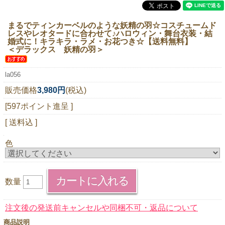
ニュースレター購読
まるでティンカーベルのような妖精の羽☆コスチュームド
マイページログイン
レスやレオタードに合わせて♪ハロウィン・舞台衣装・結
婚式に！キラキラ・ラメ・お花つき☆【送料無料】
お問い合わせ
＜デラックス 妖精の羽＞
la056
販売価格
3,980円
(税込)
当店は持続可能な開発目標「SDGs」を推進しています。
[597ポイント進呈 ]
0120-221-040
[ 送料込 ]
電話受付時間：月～金10:00~16:00 ※祝日除く
色
数量
注文後の発送前キャンセルや同梱不可・返品について
商品説明