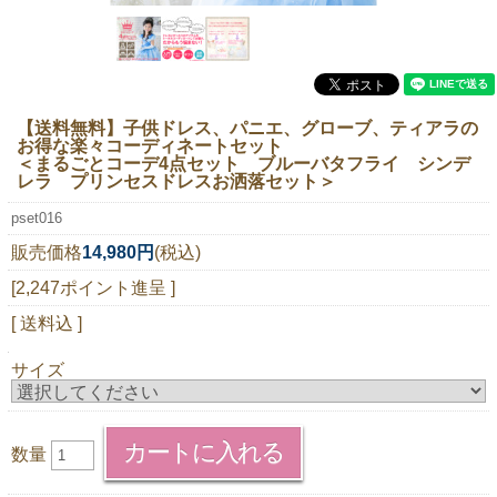
ニュースレター購読
マイページログイン
お問い合わせ
【送料無料】子供ドレス、パニエ、グローブ、ティアラの
お得な楽々コーディネートセット
＜まるごとコーデ4点セット ブルーバタフライ シンデ
レラ プリンセスドレスお洒落セット＞
当店は持続可能な開発目標「SDGs」を推進しています。
pset016
0120-221-040
販売価格
14,980円
(税込)
電話受付時間：月～金10:00~16:00 ※祝日除く
[2,247ポイント進呈 ]
[ 送料込 ]
サイズ
数量