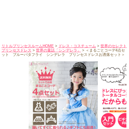
ハロウィンコスチューム
バレエ・ダンス
小物・アクセサリー
おもちゃ・雑貨
ブランド別に探す
リトルプリンセスルームHOME
>
ドレス・コスチューム
>
世界のセレクト
プリンセスドレス
>
世界の童話「シンデレラ」
> ＜まるごとコーデ4点セ
アウトレット
ット ブルーバタフライ シンデレラ プリンセスドレスお洒落セット＞
ショッピングインフォメーション
会社概要
お支払・送料
返品・交換
サイズの測り方
よくあるご質問
レビューを見る
ブログ