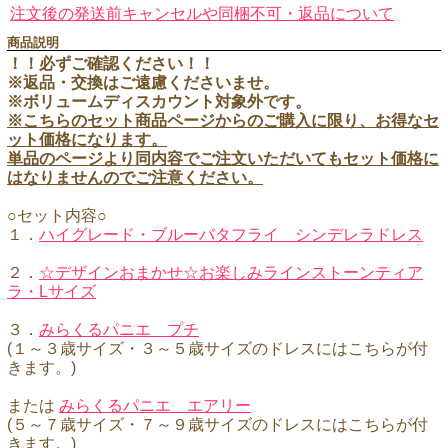
注文後の発送前キャンセルや同梱不可・返品について
商品説明
！！必ずご確認ください！！
※返品・交換はご遠慮くださいませ。
※ボリュームディスカウント対象外です。
※こちらのセット商品ページからのご購入に限り、お得なセ
ット価格になります。
単品のページより同内容でご注文いただいてもセット価格に
はなりませんのでご注意ください。
○セット内容○
１．
ハイグレード・ブルーバタフライ シンデレラドレス
２．
☆デザインおまかせ☆お楽しみラインストーンティア
ラ・Lサイズ
３．
みらくるパニエ プチ
(１～３歳サイズ・３～５歳サイズのドレスにはこちらが付
きます。)
または
みらくるパニエ エアリー
(５～７歳サイズ・７～９歳サイズのドレスにはこちらが付
きます。)