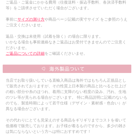
ご返品・ご返金にかかる費用（往復送料・振込手数料、各決済手数料
等）をご請求させていただく場合がございます。
事前に
サイズの測り方
や商品ページ記載の実寸サイズ をご参照のうえ
ご注文くださいませ。
返品・交換は未使用（試着を除く）の場合に限ります。
いかなる場合も事前連絡なきご返品はお受付できませんのでご注意く
ださいませ。
ご返品についての詳細
をご確認くださいませ。
当店でお取り扱いしている直輸入商品は海外ではもちろん正規品とし
て販売されておりますが、その性質上日本製の商品と比べると仕上げ
の粗い部分や糸のほつれ、着用に支障のない程度の染み、汚れ、生地
のツレ等が見られる場合がございます。 特に商品説明に記載のないも
のでも、製造時期によって若干仕様（デザイン・素材感・色合い）が
異なる場合がございます。
その代わりにとても見栄えのする商品をギリギリまでコストを省いて
低価格で販売しております。お子様が着るものですから、多少の雑さ
は気にならないという方へは特におすすめです！