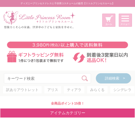
ディズニープリンセスドレスと子供用コスチュームの販売【リトルプリンセスルーム】
メニュー
新規会員登録
マイページ
カート
詳細検索 >
詳細検索 >
訳ありアウトレット
アリス
ティアラ
みらくる
シンデレラ
アイテムカテゴリー
ディズニープリンセス
全商品ポイント15倍！
ディズニキャラクター
アイテムカテゴリー
世界のプリンセス
コスチューム