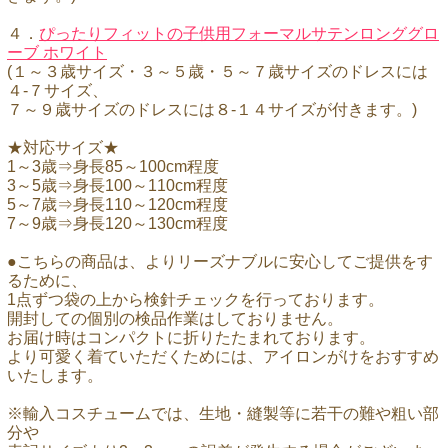
４．
ぴったりフィットの子供用フォーマルサテンロンググロ
ーブ ホワイト
(１～３歳サイズ・３～５歳・５～７歳サイズのドレスには
４-７サイズ、
７～９歳サイズのドレスには８-１４サイズが付きます。)
★対応サイズ★
1～3歳⇒身長85～100cm程度
3～5歳⇒身長100～110cm程度
5～7歳⇒身長110～120cm程度
7～9歳⇒身長120～130cm程度
●こちらの商品は、よりリーズナブルに安心してご提供をす
るために、
1点ずつ袋の上から検針チェックを行っております。
開封しての個別の検品作業はしておりません。
お届け時はコンパクトに折りたたまれております。
より可愛く着ていただくためには、アイロンがけをおすすめ
いたします。
※輸入コスチュームでは、生地・縫製等に若干の難や粗い部
分や