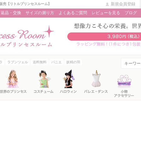
新規会員登録
販売【リトルプリンセスルーム】
返品・交換
サイズの測り方
よくあるご質問
レビューを見る
ブログ
ラ
ラプンツェル
送料無料
パニエ
妖精の羽