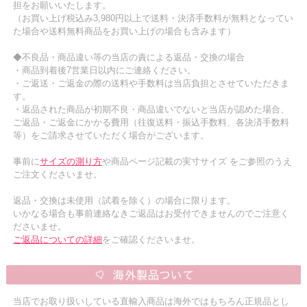
担をお願いいたします。
（お買い上げ税込み3,980円以上で送料・決済手数料が無料となってい
た場合や送料無料商品をお買い上げの場合も含みます）
◆不良品・商品違い等の当店の責による返品・交換の場合
・商品到着後7営業日以内にご連絡ください。
・ご返送・ご返金の際の送料や手数料は当店負担とさせていただきま
す。
・返品された商品が初期不良・商品違いでないと当店が認めた場合、
ご返品・ご返金にかかる費用（往復送料・振込手数料、各決済手数料
等）をご請求させていただく場合がございます。
事前に
サイズの測り方
や商品ページ記載の実寸サイズ をご参照のうえ
ご注文くださいませ。
返品・交換は未使用（試着を除く）の場合に限ります。
いかなる場合も事前連絡なきご返品はお受付できませんのでご注意く
ださいませ。
ご返品についての詳細
をご確認くださいませ。
当店でお取り扱いしている直輸入商品は海外ではもちろん正規品とし