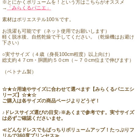
※とにかくボリュームを！という方はこちらがオススメ
→
「みらくるパニエ」
素材はポリエステル100％です。
お洗濯も可能です（ネット使用でお願いします）
軽く脱水後、自然乾燥で干してください。（乾燥機はお避け
下さい）
○実寸サイズ（４歳（身長100cm程度）以上向け）
総丈約４７cm・胴囲約５０cm（～７０cm位まで伸びます）
（ベトナム製）
☆★☆用途やサイズに合わせて選べます【みらくるパニエシ
リーズ】☆★☆
ご購入は各サイズの商品ページよりどうぞ！
♪ドレスサイズ選びの目安♪※あくまで参考です。実寸サイズ
は必ずご確認くださいませ。
≪どんなドレスでもばっちりボリュームアップ！たっぷりフ
リルで360度プリンセス≫