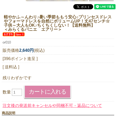
ニュースレター購読
マイページログイン
軽やかふ～んわり♪暑い季節ももう安心♪プリンセスドレス
やフォーマドレスを自然にボリュームUP！丈47センチ☆
お問い合わせ
子供～大人もOK♪ちくちくしない！【送料無料】
＜みらくるパニエ エアリー＞
or010
当店は持続可能な開発目標「SDGs」を推進しています。
販売価格
2,640円
(税込)
[396ポイント進呈 ]
0120-221-040
電話受付時間：月～金10:00~16:00 ※祝日除く
[ 送料込 ]
残りわずかです
数量
注文後の発送前キャンセルや同梱不可・返品について
商品説明