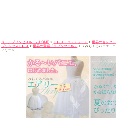
ハロウィンコスチューム
バレエ・ダンス
小物・アクセサリー
おもちゃ・雑貨
ブランド別に探す
リトルプリンセスルームHOME
>
ドレス・コスチューム
>
世界のセレクト
プリンセスドレス
>
世界の童話「ラプンツェル」
> ＜みらくるパニエ エ
アウトレット
アリー＞
ショッピングインフォメーション
会社概要
お支払・送料
返品・交換
サイズの測り方
よくあるご質問
レビューを見る
ブログ