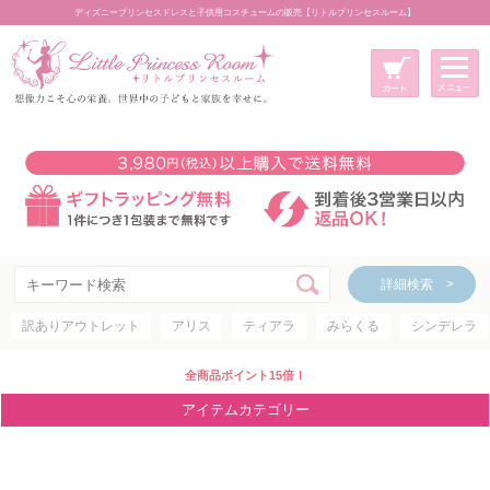
ディズニープリンセスドレスと子供用コスチュームの販売【リトルプリンセスルーム】
メニュー
新規会員登録
マイページ
カート
詳細検索 >
詳細検索 >
訳ありアウトレット
アリス
ティアラ
みらくる
シンデレラ
アイテムカテゴリー
ディズニープリンセス
全商品ポイント15倍！
ディズニキャラクター
アイテムカテゴリー
世界のプリンセス
コスチューム