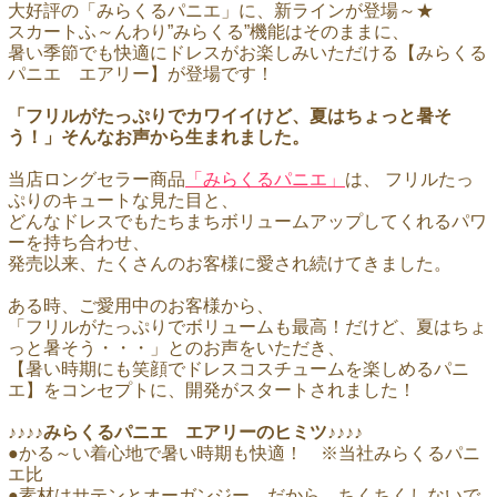
大好評の「みらくるパニエ」に、新ラインが登場～★
スカートふ～んわり”みらくる”機能はそのままに、
暑い季節でも快適にドレスがお楽しみいただける【みらくる
パニエ エアリー】が登場です！
「フリルがたっぷりでカワイイけど、夏はちょっと暑そ
う！」そんなお声から生まれました。
当店ロングセラー商品
「みらくるパニエ」
は、 フリルたっ
ぷりのキュートな見た目と、
どんなドレスでもたちまちボリュームアップしてくれるパワ
ーを持ち合わせ、
発売以来、たくさんのお客様に愛され続けてきました。
ある時、ご愛用中のお客様から、
「フリルがたっぷりでボリュームも最高！だけど、夏はちょ
っと暑そう・・・」とのお声をいただき、
【暑い時期にも笑顔でドレスコスチュームを楽しめるパニ
エ】をコンセプトに、開発がスタートされました！
♪♪♪♪みらくるパニエ エアリーのヒミツ♪♪♪♪
●かる～い着心地で暑い時期も快適！ ※当社みらくるパニ
エ比
●素材はサテンとオーガンジー。だから、ちくちくしないで