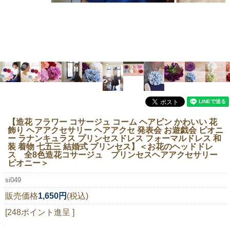
ニュースレター購読
マイページログイン
お問い合わせ
当店は持続可能な開発目標「SDGs」を推進しています。
0120-221-040
【造花 フラワー コサージュ コーム ヘアピン かわいい 花
飾り ヘアアクセサリー ヘアアクセ 発表会 お遊戯会 ピオニ
電話受付時間：月～金10:00~16:00 ※祝日除く
ー ラナンキュラス プリンセスドレス フォーマルドレス 和
装 着物 七五三 結婚式 プリンセス】
＜お花のヘッドドレ
ス 全8色造花コサージュ プリンセスヘアアクセサリー
ピオニー＞
si049
販売価格
1,650円
(税込)
[248ポイント進呈 ]