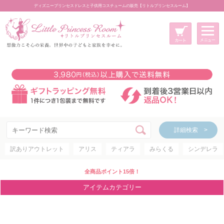
ディズニープリンセスドレスと子供用コスチュームの販売【リトルプリンセスルーム】
メニュー
新規会員登録
マイページ
カート
詳細検索 >
詳細検索 >
訳ありアウトレット
アリス
ティアラ
みらくる
シンデレラ
アイテムカテゴリー
ディズニープリンセス
全商品ポイント15倍！
ディズニキャラクター
アイテムカテゴリー
世界のプリンセス
コスチューム