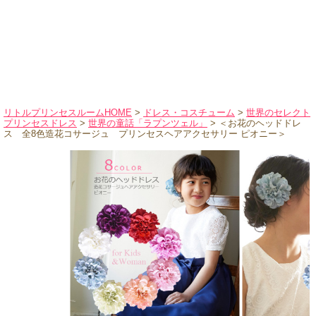
ハロウィンコスチューム
バレエ・ダンス
小物・アクセサリー
おもちゃ・雑貨
ブランド別に探す
リトルプリンセスルームHOME
>
ドレス・コスチューム
>
世界のセレクト
プリンセスドレス
>
世界の童話「ラプンツェル」
> ＜お花のヘッドドレ
アウトレット
ス 全8色造花コサージュ プリンセスヘアアクセサリー ピオニー＞
ショッピングインフォメーション
会社概要
お支払・送料
返品・交換
サイズの測り方
よくあるご質問
レビューを見る
ブログ