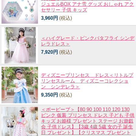
ジュエルBOX アナ雪 グッズ おしゃれ アク
セサリー 子供 キッズ
3,960円
(税込)
＜ハイグレード・ピンクバタフライ シンデ
レラドレス＞
7,920円
(税込)
ディズニープリンセス ドレス＜リトルプ
リンセスルーム ディズニーコレクショ
ン シンデレラ＞
9,350円
(税込)
＜ボーピープ＞【80 90 100 110 120 130
ピンク 仮装 プリンセス ドレス 子ども 子供
キッズ お姫様 プレゼント ステージ お遊戯
会 子供ドレス】【3歳 4歳 5歳 女の子 誕生
日 プレゼント】【クリスマス プレゼント