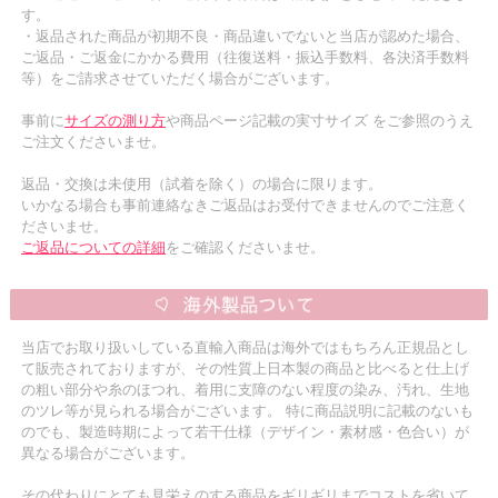
す。
・返品された商品が初期不良・商品違いでないと当店が認めた場合、
ご返品・ご返金にかかる費用（往復送料・振込手数料、各決済手数料
等）をご請求させていただく場合がございます。
事前に
サイズの測り方
や商品ページ記載の実寸サイズ をご参照のうえ
ご注文くださいませ。
返品・交換は未使用（試着を除く）の場合に限ります。
いかなる場合も事前連絡なきご返品はお受付できませんのでご注意く
ださいませ。
ご返品についての詳細
をご確認くださいませ。
当店でお取り扱いしている直輸入商品は海外ではもちろん正規品とし
て販売されておりますが、その性質上日本製の商品と比べると仕上げ
の粗い部分や糸のほつれ、着用に支障のない程度の染み、汚れ、生地
のツレ等が見られる場合がございます。 特に商品説明に記載のないも
のでも、製造時期によって若干仕様（デザイン・素材感・色合い）が
異なる場合がございます。
その代わりにとても見栄えのする商品をギリギリまでコストを省いて