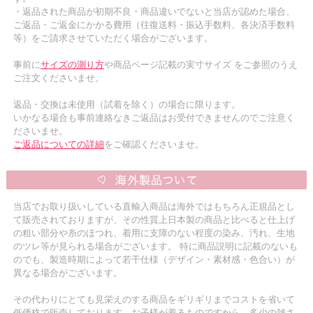
・返品された商品が初期不良・商品違いでないと当店が認めた場合、
ご返品・ご返金にかかる費用（往復送料・振込手数料、各決済手数料
等）をご請求させていただく場合がございます。
事前に
サイズの測り方
や商品ページ記載の実寸サイズ をご参照のうえ
ご注文くださいませ。
返品・交換は未使用（試着を除く）の場合に限ります。
いかなる場合も事前連絡なきご返品はお受付できませんのでご注意く
ださいませ。
ご返品についての詳細
をご確認くださいませ。
当店でお取り扱いしている直輸入商品は海外ではもちろん正規品とし
て販売されておりますが、その性質上日本製の商品と比べると仕上げ
の粗い部分や糸のほつれ、着用に支障のない程度の染み、汚れ、生地
のツレ等が見られる場合がございます。 特に商品説明に記載のないも
のでも、製造時期によって若干仕様（デザイン・素材感・色合い）が
異なる場合がございます。
その代わりにとても見栄えのする商品をギリギリまでコストを省いて
低価格で販売しております。お子様が着るものですから、多少の雑さ