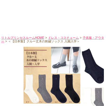
ハロウィンコスチューム
バレエ・ダンス
小物・アクセサリー
おもちゃ・雑貨
ブランド別に探す
リトルプリンセスルームHOME
>
ドレス・コスチューム
>
子供服・アウタ
ー
> ＜【日本製】クルー丈木の刺繍ソックス 入園入学＞
アウトレット
ショッピングインフォメーション
会社概要
お支払・送料
返品・交換
サイズの測り方
よくあるご質問
レビューを見る
ブログ