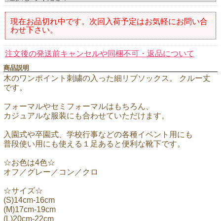
現在お品切れ中です。次回入荷予定はお気軽にお問い合
わせ下さい。
注文後の発送前キャンセルや同梱不可・返品について
商品説明
木のワンポイント刺繍の入った細リブソックス。 クルー丈
です。
フォーマルやセミフォーマルはもちろん、
カジュアルな服装にも合わせていただけます。
入園式や卒園式、学校行事などの各種イベント用にも
普段使い用にも使える１足あると便利な靴下です。
☆お色は4色☆
オフ／グレー／コン／クロ
☆サイズ☆
(S)14cm-16cm
(M)17cm-19cm
(L)20cm-22cm