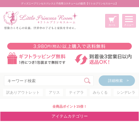
ディズニープリンセスドレスと子供用コスチュームの販売【リトルプリンセスルーム】
メニュー
新規会員登録
マイページ
カート
詳細検索 >
詳細検索 >
訳ありアウトレット
アリス
ティアラ
みらくる
シンデレラ
アイテムカテゴリー
ディズニープリンセス
全商品ポイント15倍！
ディズニキャラクター
アイテムカテゴリー
世界のプリンセス
コスチューム