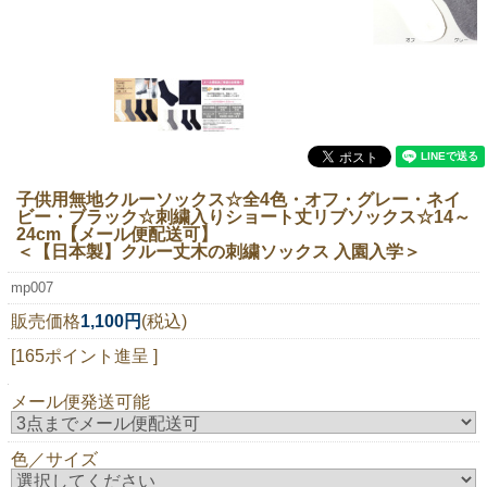
ニュースレター購読
マイページログイン
お問い合わせ
子供用無地クルーソックス☆全4色・オフ・グレー・ネイ
当店は持続可能な開発目標「SDGs」を推進しています。
ビー・ブラック☆刺繍入りショート丈リブソックス☆14～
24cm【メール便配送可】
0120-221-040
＜【日本製】クルー丈木の刺繍ソックス 入園入学＞
電話受付時間：月～金10:00~16:00 ※祝日除く
mp007
販売価格
1,100円
(税込)
[165ポイント進呈 ]
メール便発送可能
色／サイズ