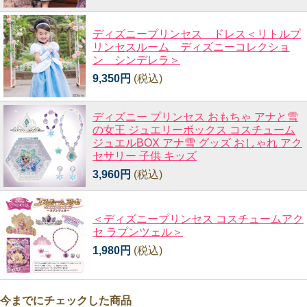
ディズニープリンセス ドレス＜リトルプ
リンセスルーム ディズニーコレクショ
ン シンデレラ＞
9,350円
(税込)
ディズニー プリンセス おもちゃ アナと雪
の女王 ジュエリーボックス コスチューム
ジュエルBOX アナ雪 グッズ おしゃれ アク
セサリー 子供 キッズ
3,960円
(税込)
＜ディズニープリンセス コスチュームアク
セ ラプンツェル＞
1,980円
(税込)
今までにチェックした商品