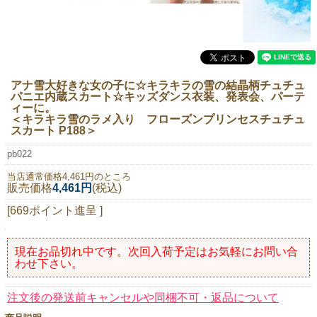
ニュースレター購読
マイページログイン
お問い合わせ
アナ雪大好きな女の子に☆キラキラの雪の結晶柄チュチュ
パニエ内蔵スカート☆キッズダンス衣装、発表会、パーテ
ィーに。
＜キラキラ雪のラメ入り フローズンプリンセスチュチュ
スカート P188＞
当店は持続可能な開発目標「SDGs」を推進しています。
pb022
0120-221-040
当店通常価格4,461円のところ
電話受付時間：月～金10:00~16:00 ※祝日除く
販売価格
4,461円
(税込)
[669ポイント進呈 ]
現在お品切れ中です。次回入荷予定はお気軽にお問い合
わせ下さい。
注文後の発送前キャンセルや同梱不可・返品について