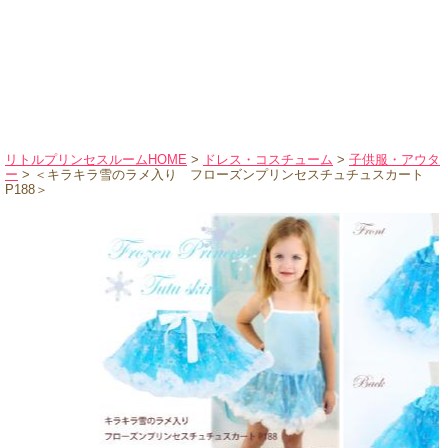
ハロウィンコスチューム
バレエ・ダンス
小物・アクセサリー
おもちゃ・雑貨
ブランド別に探す
リトルプリンセスルームHOME
>
ドレス・コスチューム
>
子供服・アウタ
ー
> ＜キラキラ雪のラメ入り フローズンプリンセスチュチュスカート
アウトレット
P188＞
ショッピングインフォメーション
会社概要
お支払・送料
返品・交換
サイズの測り方
よくあるご質問
レビューを見る
ブログ