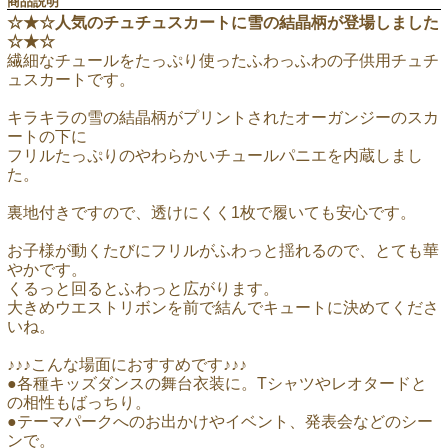
商品説明
☆★☆人気のチュチュスカートに雪の結晶柄が登場しました
☆★☆
繊細なチュールをたっぷり使ったふわっふわの子供用チュチ
ュスカートです。
キラキラの雪の結晶柄がプリントされたオーガンジーのスカ
ートの下に
フリルたっぷりのやわらかいチュールパニエを内蔵しまし
た。
裏地付きですので、透けにくく1枚で履いても安心です。
お子様が動くたびにフリルがふわっと揺れるので、とても華
やかです。
くるっと回るとふわっと広がります。
大きめウエストリボンを前で結んでキュートに決めてくださ
いね。
♪♪♪こんな場面におすすめです♪♪♪
●各種キッズダンスの舞台衣装に。Tシャツやレオタードと
の相性もばっちり。
●テーマパークへのお出かけやイベント、発表会などのシー
ンで。