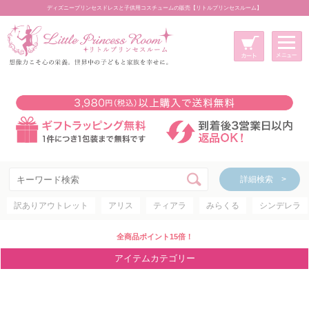
ディズニープリンセスドレスと子供用コスチュームの販売【リトルプリンセスルーム】
メニュー
新規会員登録
マイページ
カート
詳細検索 >
詳細検索 >
訳ありアウトレット
アリス
ティアラ
みらくる
シンデレラ
アイテムカテゴリー
ディズニープリンセス
全商品ポイント15倍！
ディズニキャラクター
アイテムカテゴリー
世界のプリンセス
コスチューム