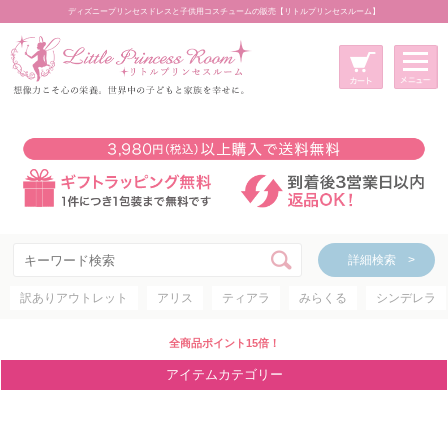
ディズニープリンセスドレスと子供用コスチュームの販売【リトルプリンセスルーム】
メニュー
新規会員登録
マイページ
カート
詳細検索 >
詳細検索 >
訳ありアウトレット
アリス
ティアラ
みらくる
シンデレラ
アイテムカテゴリー
ディズニープリンセス
全商品ポイント15倍！
ディズニキャラクター
アイテムカテゴリー
世界のプリンセス
コスチューム