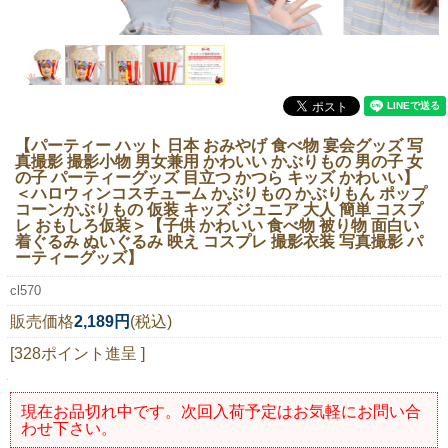
ニュースレター購読
マイページログイン
お問い合わせ
【パーティー ハット 日本 おみやげ 食べ物 宴会グッズ 写
真撮影 撮影小物 男女兼用 かわいい かぶりもの 男の子 女
の子 パーティーグッズ 目立つ かつら キッズ かわいい】
当店は持続可能な開発目標「SDGs」を推進しています。
＜ハロウィンコスチューム かぶりもの かぶりもん ポップ
コーンかぶりもの 仮装 キッズ ジュニア 大人 簡単 コスプ
レ おもしろ仮装＞【子供 かわいい 食べ物 被り物 面白い
0120-221-040
着ぐるみ ぬいぐるみ 映え コスプレ 撮影衣装 写真撮影 パ
電話受付時間：月～金10:00~16:00 ※祝日除く
ーティーグッズ】
cl570
販売価格
2,189円
(税込)
[328ポイント進呈 ]
現在お品切れ中です。次回入荷予定はお気軽にお問い合
わせ下さい。