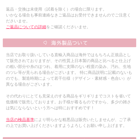
返品・交換は未使用（試着を除く）の場合に限ります。
いかなる場合も事前連絡なきご返品はお受付できませんのでご注意く
ださいませ。
ご返品についての詳細
をご確認くださいませ。
当店でお取り扱いしている直輸入商品は海外ではもちろん正規品とし
て販売されておりますが、その性質上日本製の商品と比べると仕上げ
の粗い部分や糸のほつれ、着用に支障のない程度の染み、汚れ、生地
のツレ等が見られる場合がございます。 特に商品説明に記載のないも
のでも、製造時期によって若干仕様（デザイン・素材感・色合い）が
異なる場合がございます。
その代わりにとても見栄えのする商品をギリギリまでコストを省いて
低価格で販売しております。お子様が着るものですから、多少の雑さ
は気にならないという方へは特におすすめです！
当店の検品基準
により明らかな粗悪品は販売いたしませんが、ご了承
の上でお買い上げくださいますようよろしくお願い申し上げます。