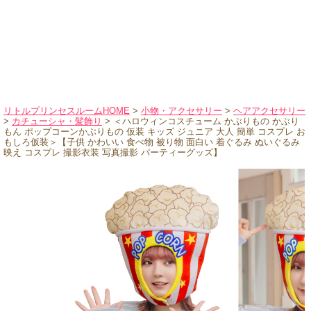
ハロウィンコスチューム
バレエ・ダンス
小物・アクセサリー
おもちゃ・雑貨
ブランド別に探す
リトルプリンセスルームHOME
>
小物・アクセサリー
>
ヘアアクセサリー
>
カチューシャ・髪飾り
> ＜ハロウィンコスチューム かぶりもの かぶり
アウトレット
もん ポップコーンかぶりもの 仮装 キッズ ジュニア 大人 簡単 コスプレ お
もしろ仮装＞【子供 かわいい 食べ物 被り物 面白い 着ぐるみ ぬいぐるみ
映え コスプレ 撮影衣装 写真撮影 パーティーグッズ】
ショッピングインフォメーション
会社概要
お支払・送料
返品・交換
サイズの測り方
よくあるご質問
レビューを見る
ブログ