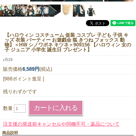
ニュースレター購読
マイページログイン
お問い合わせ
【ハロウィン コスチューム 仮装 コスプレ 子ども 子供 キ
ッズ 衣装 パーティー お遊戯会 狐 きつね フォックス 動
物】
＜HW シノワポネ キツネ＞909156 【ハロウィン 女の
子 ジュニア 小学生 誕生日 プレゼント】
当店は持続可能な開発目標「SDGs」を推進しています。
cl519
0120-221-040
販売価格
6,589円
(税込)
電話受付時間：月～金10:00~16:00 ※祝日除く
[988ポイント進呈 ]
残りわずかです
数量
注文後の発送前キャンセルや同梱不可・返品について
商品説明