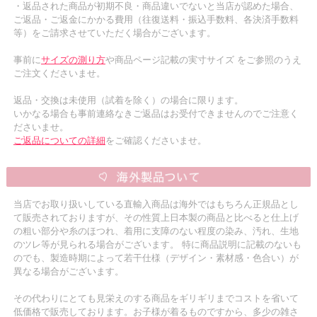
・返品された商品が初期不良・商品違いでないと当店が認めた場合、
ご返品・ご返金にかかる費用（往復送料・振込手数料、各決済手数料
等）をご請求させていただく場合がございます。
事前に
サイズの測り方
や商品ページ記載の実寸サイズ をご参照のうえ
ご注文くださいませ。
返品・交換は未使用（試着を除く）の場合に限ります。
いかなる場合も事前連絡なきご返品はお受付できませんのでご注意く
ださいませ。
ご返品についての詳細
をご確認くださいませ。
当店でお取り扱いしている直輸入商品は海外ではもちろん正規品とし
て販売されておりますが、その性質上日本製の商品と比べると仕上げ
の粗い部分や糸のほつれ、着用に支障のない程度の染み、汚れ、生地
のツレ等が見られる場合がございます。 特に商品説明に記載のないも
のでも、製造時期によって若干仕様（デザイン・素材感・色合い）が
異なる場合がございます。
その代わりにとても見栄えのする商品をギリギリまでコストを省いて
低価格で販売しております。お子様が着るものですから、多少の雑さ