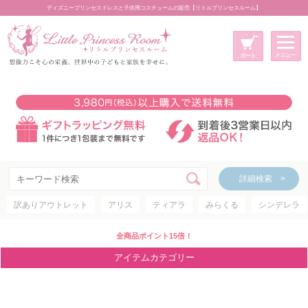
ディズニープリンセスドレスと子供用コスチュームの販売【リトルプリンセスルーム】
メニュー
新規会員登録
マイページ
カート
詳細検索 >
詳細検索 >
訳ありアウトレット
アリス
ティアラ
みらくる
シンデレラ
アイテムカテゴリー
ディズニープリンセス
全商品ポイント15倍！
ディズニキャラクター
アイテムカテゴリー
世界のプリンセス
コスチューム