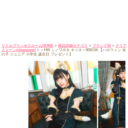
ハロウィンコスチューム
バレエ・ダンス
小物・アクセサリー
おもちゃ・雑貨
ブランド別に探す
リトルプリンセスルームHOME
>
商品詳細カテゴリ
>
ブランド別
>
クリア
ストーン(clearstone)
> ＜HW シノワポネ キツネ＞909156 【ハロウィン 女
アウトレット
の子 ジュニア 小学生 誕生日 プレゼント】
ショッピングインフォメーション
会社概要
お支払・送料
返品・交換
サイズの測り方
よくあるご質問
レビューを見る
ブログ