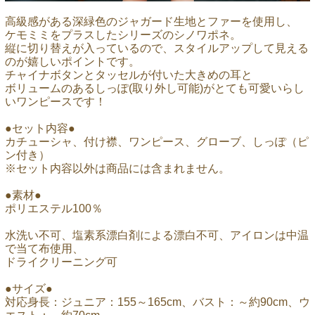
高級感がある深緑色のジャガード生地とファーを使用し、
ケモミミをプラスしたシリーズのシノワポネ。
縦に切り替えが入っているので、スタイルアップして見える
のが嬉しいポイントです。
チャイナボタンとタッセルが付いた大きめの耳と
ボリュームのあるしっぽ(取り外し可能)がとても可愛いらし
いワンピースです！
●セット内容●
カチューシャ、付け襟、ワンピース、グローブ、しっぽ（ピ
ン付き）
※セット内容以外は商品には含まれません。
●素材●
ポリエステル100％
水洗い不可、塩素系漂白剤による漂白不可、アイロンは中温
で当て布使用、
ドライクリーニング可
●サイズ●
対応身長：ジュニア：155～165cm、バスト：～約90cm、ウ