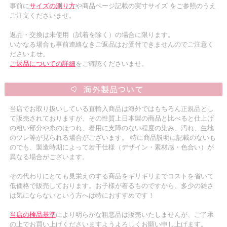
事前に
サイズの測り方
や商品ページ記載の実寸サイズ をご参照のうえ
ご注文くださいませ。
返品・交換は未使用（試着を除く）の場合に限ります。
いかなる場合も事前連絡なきご返品はお受付できませんのでご注意く
ださいませ。
ご返品についての詳細
をご確認くださいませ。
当店でお取り扱いしている直輸入商品は海外ではもちろん正規品とし
て販売されておりますが、その性質上日本製の商品と比べると仕上げ
の粗い部分や糸のほつれ、着用に支障のない程度の染み、汚れ、生地
のツレ等が見られる場合がございます。 特に商品説明に記載のないも
のでも、製造時期によって若干仕様（デザイン・素材感・色合い）が
異なる場合がございます。
その代わりにとても見栄えのする商品をギリギリまでコストを省いて
低価格で販売しております。お子様が着るものですから、多少の雑さ
は気にならないという方へは特におすすめです！
当店の検品基準
により明らかな粗悪品は販売いたしませんが、ご了承
の上でお買い上げくださいますようよろしくお願い申し上げます。