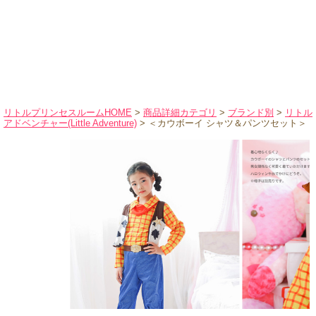
ハロウィンコスチューム
バレエ・ダンス
小物・アクセサリー
おもちゃ・雑貨
ブランド別に探す
リトルプリンセスルームHOME
>
商品詳細カテゴリ
>
ブランド別
>
リトル
アドベンチャー(Little Adventure)
> ＜カウボーイ シャツ＆パンツセット＞
アウトレット
ショッピングインフォメーション
会社概要
お支払・送料
返品・交換
サイズの測り方
よくあるご質問
レビューを見る
ブログ