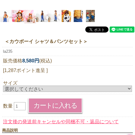
ニュースレター購読
マイページログイン
お問い合わせ
＜カウボーイ シャツ＆パンツセット＞
la235
当店は持続可能な開発目標「SDGs」を推進しています。
販売価格
8,580円
(税込)
0120-221-040
[1,287ポイント進呈 ]
電話受付時間：月～金10:00~16:00 ※祝日除く
サイズ
数量
注文後の発送前キャンセルや同梱不可・返品について
商品説明