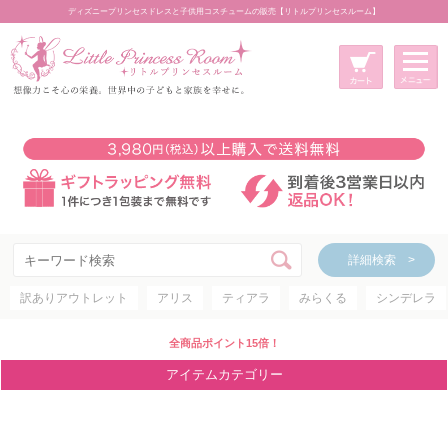
ディズニープリンセスドレスと子供用コスチュームの販売【リトルプリンセスルーム】
メニュー
新規会員登録
マイページ
カート
詳細検索 >
詳細検索 >
訳ありアウトレット
アリス
ティアラ
みらくる
シンデレラ
アイテムカテゴリー
ディズニープリンセス
全商品ポイント15倍！
ディズニキャラクター
アイテムカテゴリー
世界のプリンセス
コスチューム