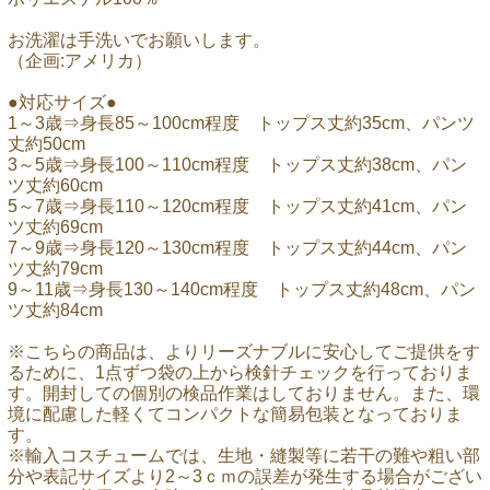
お洗濯は手洗いでお願いします。
（企画:アメリカ）
●対応サイズ●
1～3歳⇒身長85～100cm程度 トップス丈約35cm、パンツ
丈約50cm
3～5歳⇒身長100～110cm程度 トップス丈約38cm、パン
ツ丈約60cm
5～7歳⇒身長110～120cm程度 トップス丈約41cm、パン
ツ丈約69cm
7～9歳⇒身長120～130cm程度 トップス丈約44cm、パン
ツ丈約79cm
9～11歳⇒身長130～140cm程度 トップス丈約48cm、パン
ツ丈約84cm
※こちらの商品は、よりリーズナブルに安心してご提供をす
るために、1点ずつ袋の上から検針チェックを行っておりま
す。開封しての個別の検品作業はしておりません。また、環
境に配慮した軽くてコンパクトな簡易包装となっておりま
す。
※輸入コスチュームでは、生地・縫製等に若干の難や粗い部
分や表記サイズより2～3ｃｍの誤差が発生する場合がござい