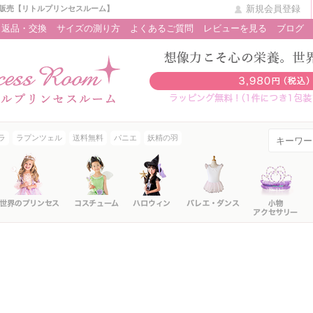
新規会員登録
販売【リトルプリンセスルーム】
返品・交換
サイズの測り方
よくあるご質問
レビューを見る
ブログ
ラ
ラプンツェル
送料無料
パニエ
妖精の羽