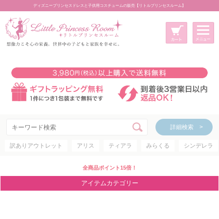
ディズニープリンセスドレスと子供用コスチュームの販売【リトルプリンセスルーム】
メニュー
新規会員登録
マイページ
カート
詳細検索 >
詳細検索 >
訳ありアウトレット
アリス
ティアラ
みらくる
シンデレラ
アイテムカテゴリー
ディズニープリンセス
全商品ポイント15倍！
ディズニキャラクター
アイテムカテゴリー
世界のプリンセス
コスチューム