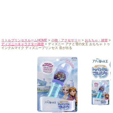
ハロウィンコスチューム
バレエ・ダンス
小物・アクセサリー
おもちゃ・雑貨
ブランド別に探す
リトルプリンセスルームHOME
>
小物・アクセサリー
>
おもちゃ・雑貨
>
ディズニーキャラクター雑貨
> ディズニー アナと雪の女王 おもちゃ トゥ
アウトレット
インクルマイク ディズニープリンセス 音が出る
ショッピングインフォメーション
会社概要
お支払・送料
返品・交換
サイズの測り方
よくあるご質問
レビューを見る
ブログ