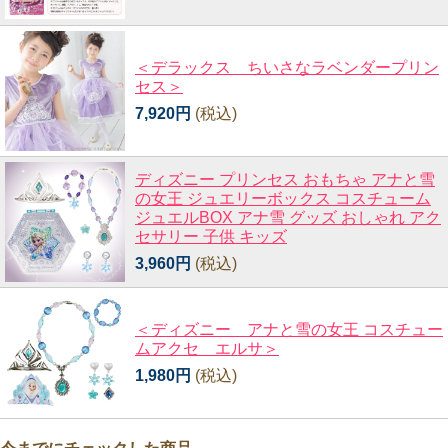
＜デラックス ちいさなラベンダープリン
セス＞
7,920円
(税込)
ディズニー プリンセス おもちゃ アナと雪
の女王 ジュエリーボックス コスチューム
ジュエルBOX アナ雪 グッズ おしゃれ アク
セサリー 子供 キッズ
3,960円
(税込)
＜ディズニー アナと雪の女王 コスチュー
ムアクセ エルサ＞
1,980円
(税込)