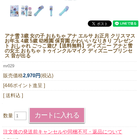
ニュースレター購読
マイページログイン
お問い合わせ
アナ雪 3歳 女の子 おもちゃ アナ エルサ お正月 クリスマス
お年玉 4歳 5歳 幼稚園 保育園 かわいい なりきり プレゼン
ト おしゃれ ごっこ遊び【送料無料】
ディズニー アナと雪
の女王 おもちゃ トゥインクルマイク ディズニープリンセ
ス 音が出る
当店は持続可能な開発目標「SDGs」を推進しています。
mr029
0120-221-040
販売価格
2,970円
(税込)
電話受付時間：月～金10:00~16:00 ※祝日除く
[446ポイント進呈 ]
[ 送料込 ]
数量
注文後の発送前キャンセルや同梱不可・返品について