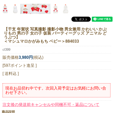
ニュースレター購読
マイページログイン
お問い合わせ
【干支 年賀状 写真撮影 撮影小物 男女兼用 かわいい かぶ
りもの 男の子 女の子 仮装 パーティーグッズ アニマル ど
うぶつ】
＜マシュマロかがみもち ベビー＞884033
当店は持続可能な開発目標「SDGs」を推進しています。
cl399
0120-221-040
販売価格
3,980円
(税込)
電話受付時間：月～金10:00~16:00 ※祝日除く
[597ポイント進呈 ]
[ 送料込 ]
現在お品切れ中です。次回入荷予定はお気軽にお問い合
わせ下さい。
注文後の発送前キャンセルや同梱不可・返品について
商品説明