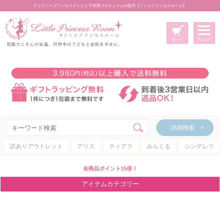
ディズニープリンセスドレスと子供用コスチュームの販売【リトルプリンセスルーム】
メニュー
新規会員登録
マイページ
カート
詳細検索 >
詳細検索 >
訳ありアウトレット
アリス
ティアラ
みらくる
シンデレラ
アイテムカテゴリー
ディズニープリンセス
全商品ポイント15倍！
ディズニキャラクター
アイテムカテゴリー
世界のプリンセス
コスチューム