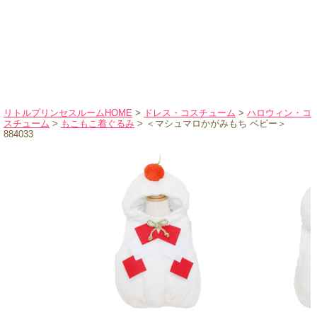
ハロウィンコスチューム
バレエ・ダンス
小物・アクセサリー
おもちゃ・雑貨
ブランド別に探す
リトルプリンセスルームHOME
>
ドレス・コスチューム
>
ハロウィン・コ
スチューム
>
もこもこ着ぐるみ
> ＜マシュマロかがみもち ベビー＞
アウトレット
884033
ショッピングインフォメーション
会社概要
お支払・送料
返品・交換
サイズの測り方
よくあるご質問
レビューを見る
ブログ