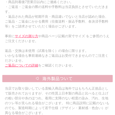
・商品到着後7営業日以内にご連絡ください。
・ご返送・ご返金の際の送料や手数料は当店負担とさせていただきま
す。
・返品された商品が初期不良・商品違いでないと当店が認めた場合、
ご返品・ご返金にかかる費用（往復送料・振込手数料、各決済手数料
等）をご請求させていただく場合がございます。
事前に
サイズの測り方
や商品ページ記載の実寸サイズ をご参照のうえ
ご注文くださいませ。
返品・交換は未使用（試着を除く）の場合に限ります。
いかなる場合も事前連絡なきご返品はお受付できませんのでご注意く
ださいませ。
ご返品についての詳細
をご確認くださいませ。
当店でお取り扱いしている直輸入商品は海外ではもちろん正規品とし
て販売されておりますが、その性質上日本製の商品と比べると仕上げ
の粗い部分や糸のほつれ、着用に支障のない程度の染み、汚れ、生地
のツレ等が見られる場合がございます。 特に商品説明に記載のないも
のでも、製造時期によって若干仕様（デザイン・素材感・色合い）が
異なる場合がございます。