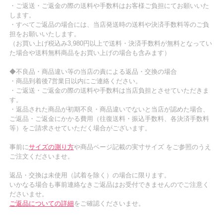
・ご返送・ご返金の際の送料や手数料はお客様ご負担にてお願いいた
します。
・すべてご返品の場合には、当店発送時の送料や決済手数料等のご負
担をお願いいたします。
（お買い上げ税込み3,980円以上で送料・決済手数料が無料となってい
た場合や送料無料商品をお買い上げの場合も含みます）
◆不良品・商品違い等の当店の責による返品・交換の場合
・商品到着後7営業日以内にご連絡ください。
・ご返送・ご返金の際の送料や手数料は当店負担とさせていただきま
す。
・返品された商品が初期不良・商品違いでないと当店が認めた場合、
ご返品・ご返金にかかる費用（往復送料・振込手数料、各決済手数料
等）をご請求させていただく場合がございます。
事前に
サイズの測り方
や商品ページ記載の実寸サイズ をご参照のうえ
ご注文くださいませ。
返品・交換は未使用（試着を除く）の場合に限ります。
いかなる場合も事前連絡なきご返品はお受付できませんのでご注意く
ださいませ。
ご返品についての詳細
をご確認くださいませ。