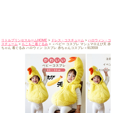
ハロウィンコスチューム
バレエ・ダンス
小物・アクセサリー
おもちゃ・雑貨
ブランド別に探す
リトルプリンセスルームHOME
>
ドレス・コスチューム
>
ハロウィン・コ
スチューム
>
もこもこ着ぐるみ
> ＜ベビー コスプレ マシュマロえび天 赤
アウトレット
ちゃん 着ぐるみ ハロウィン コスプレ 赤ちゃんコスプレ＞913559
ショッピングインフォメーション
会社概要
お支払・送料
返品・交換
サイズの測り方
よくあるご質問
レビューを見る
ブログ