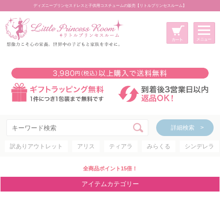
ディズニープリンセスドレスと子供用コスチュームの販売【リトルプリンセスルーム】
メニュー
新規会員登録
マイページ
カート
詳細検索 >
詳細検索 >
訳ありアウトレット
アリス
ティアラ
みらくる
シンデレラ
アイテムカテゴリー
ディズニープリンセス
全商品ポイント15倍！
ディズニキャラクター
アイテムカテゴリー
世界のプリンセス
コスチューム