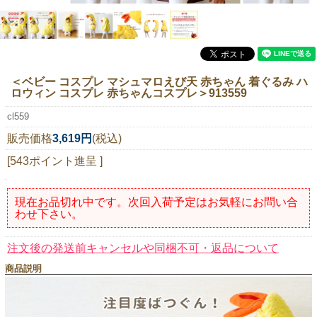
ニュースレター購読
マイページログイン
お問い合わせ
＜ベビー コスプレ マシュマロえび天 赤ちゃん 着ぐるみ ハ
ロウィン コスプレ 赤ちゃんコスプレ＞913559
cl559
当店は持続可能な開発目標「SDGs」を推進しています。
販売価格
3,619円
(税込)
0120-221-040
[543ポイント進呈 ]
電話受付時間：月～金10:00~16:00 ※祝日除く
現在お品切れ中です。次回入荷予定はお気軽にお問い合
わせ下さい。
注文後の発送前キャンセルや同梱不可・返品について
商品説明