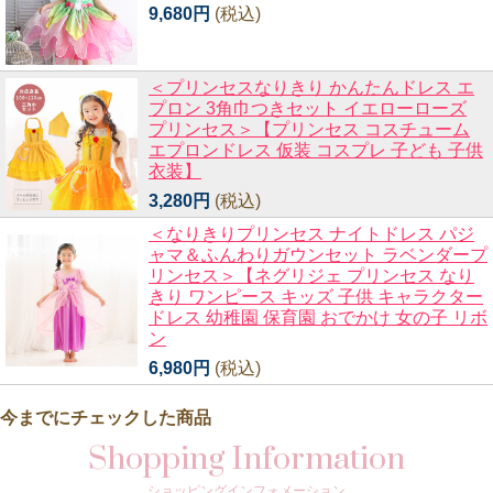
9,680円
(税込)
＜プリンセスなりきり かんたんドレス エ
プロン 3角巾つきセット イエローローズ
プリンセス＞【プリンセス コスチューム
エプロンドレス 仮装 コスプレ 子ども 子供
衣装】
3,280円
(税込)
＜なりきりプリンセス ナイトドレス パジ
ャマ＆ふんわりガウンセット ラベンダープ
リンセス＞【ネグリジェ プリンセス なり
きり ワンピース キッズ 子供 キャラクター
ドレス 幼稚園 保育園 おでかけ 女の子 リボ
ン
6,980円
(税込)
今までにチェックした商品
Shopping Information
ショッピングインフォメーション