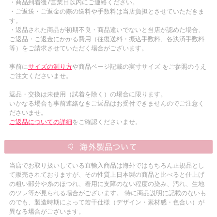
・商品到着後7営業日以内にご連絡ください。
・ご返送・ご返金の際の送料や手数料は当店負担とさせていただきま
す。
・返品された商品が初期不良・商品違いでないと当店が認めた場合、
ご返品・ご返金にかかる費用（往復送料・振込手数料、各決済手数料
等）をご請求させていただく場合がございます。
事前に
サイズの測り方
や商品ページ記載の実寸サイズ をご参照のうえ
ご注文くださいませ。
返品・交換は未使用（試着を除く）の場合に限ります。
いかなる場合も事前連絡なきご返品はお受付できませんのでご注意く
ださいませ。
ご返品についての詳細
をご確認くださいませ。
当店でお取り扱いしている直輸入商品は海外ではもちろん正規品とし
て販売されておりますが、その性質上日本製の商品と比べると仕上げ
の粗い部分や糸のほつれ、着用に支障のない程度の染み、汚れ、生地
のツレ等が見られる場合がございます。 特に商品説明に記載のないも
のでも、製造時期によって若干仕様（デザイン・素材感・色合い）が
異なる場合がございます。