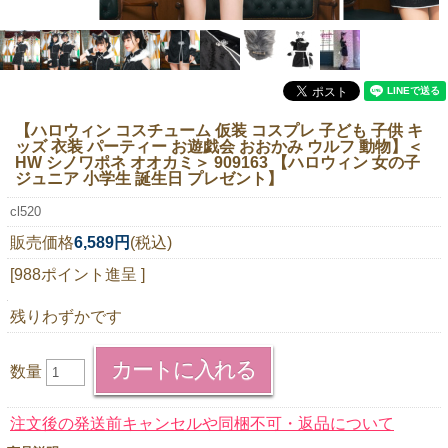
ニュースレター購読
マイページログイン
お問い合わせ
【ハロウィン コスチューム 仮装 コスプレ 子ども 子供 キ
ッズ 衣装 パーティー お遊戯会 おおかみ ウルフ 動物】
＜
HW シノワポネ オオカミ＞ 909163 【ハロウィン 女の子
ジュニア 小学生 誕生日 プレゼント】
当店は持続可能な開発目標「SDGs」を推進しています。
cl520
0120-221-040
販売価格
6,589円
(税込)
電話受付時間：月～金10:00~16:00 ※祝日除く
[988ポイント進呈 ]
残りわずかです
数量
注文後の発送前キャンセルや同梱不可・返品について