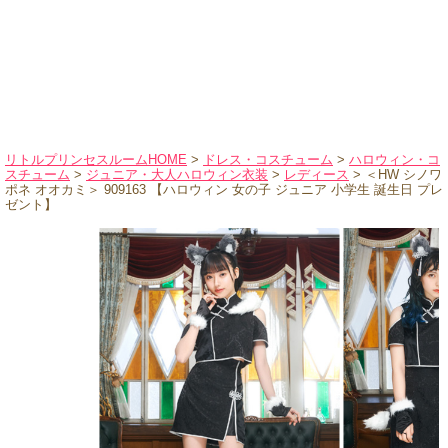
ハロウィンコスチューム
バレエ・ダンス
小物・アクセサリー
おもちゃ・雑貨
ブランド別に探す
リトルプリンセスルームHOME
>
ドレス・コスチューム
>
ハロウィン・コ
スチューム
>
ジュニア・大人ハロウィン衣装
>
レディース
> ＜HW シノワ
アウトレット
ポネ オオカミ＞ 909163 【ハロウィン 女の子 ジュニア 小学生 誕生日 プレ
ゼント】
ショッピングインフォメーション
会社概要
お支払・送料
返品・交換
サイズの測り方
よくあるご質問
レビューを見る
ブログ