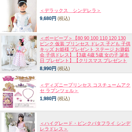
＜デラックス シンデレラ＞
9,680円
(税込)
＜ボーピープ＞【80 90 100 110 120 130
ピンク 仮装 プリンセス ドレス 子ども 子供
キッズ お姫様 プレゼント ステージ お遊戯
会 子供ドレス】【3歳 4歳 5歳 女の子 誕生
日 プレゼント】【クリスマス プレゼント
8,990円
(税込)
＜ディズニープリンセス コスチュームアク
セ ラプンツェル＞
1,980円
(税込)
＜ハイグレード・ピンクバタフライ シンデ
レラドレス＞