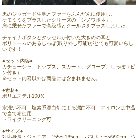
黒のジャガード生地とファーをふんだんに使用し、
ケモミミをプラスしたシリーズの「シノワポネ」。
肩に乗せたファーで高級感とクールさをプラスしました。
チャイナボタンとタッセルが付いた大きめの耳と
ボリュームのあるしっぽ(取り外し可能)がとても可愛いらし
いです！
●セット内容●
カチューシャ、トップス、スカート、グローブ、しっぽ（ピ
ン付き）
※セット内容以外は商品には含まれません。
●素材●
ポリエステル100％
水洗い不可、塩素系漂白剤による漂白不可、アイロンは中温
で当て布使用、
ドライクリーニング可
●サイズ●
対応身長：ジュニア：155〜165cm、バスト：〜約90cm、ウ