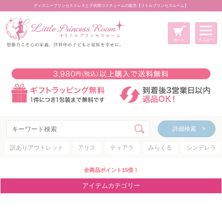
ディズニープリンセスドレスと子供用コスチュームの販売【リトルプリンセスルーム】
メニュー
新規会員登録
マイページ
カート
詳細検索 >
詳細検索 >
訳ありアウトレット
アリス
ティアラ
みらくる
シンデレラ
アイテムカテゴリー
ディズニープリンセス
全商品ポイント15倍！
ディズニキャラクター
アイテムカテゴリー
世界のプリンセス
コスチューム