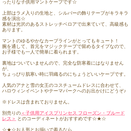
ったりな子供用マントケープです☆
上部はラメ入りの生地と、シルバーの飾りテープがキラキラ
感を演出☆
素材は光沢のあるストレッチベロアで出来ていて、高級感も
あります。
マントのゆるやかなカーブラインがとってもキュート！
腕を通して、首元をマジックテープで留めるタイプなので、
お子様でも一人で簡単に着られます。
裏地はついていませんので、完全な防寒着にはなりません
が、
ちょっぴり肌寒い時に羽織るのにちょうどいいケープです。
人気のアナと雪の女王のコスチュームドレスに合わせて、
ハロウィンイベントやテーマパークへのお出かけにどうぞ♪
※ドレスは含まれておりません。
別売りの
＜子供用アイスプリンセス フローズン・ブルード
レス＞
とのコーディネートがおすすめです☆★☆
☆★☆お人形とお揃いで着るなら、