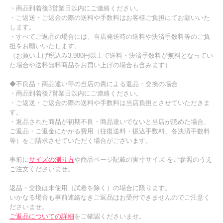
・商品到着後3営業日以内にご連絡ください。
・ご返送・ご返金の際の送料や手数料はお客様ご負担にてお願いいた
します。
・すべてご返品の場合には、当店発送時の送料や決済手数料等のご負
担をお願いいたします。
（お買い上げ税込み3,980円以上で送料・決済手数料が無料となってい
た場合や送料無料商品をお買い上げの場合も含みます）
◆不良品・商品違い等の当店の責による返品・交換の場合
・商品到着後7営業日以内にご連絡ください。
・ご返送・ご返金の際の送料や手数料は当店負担とさせていただきま
す。
・返品された商品が初期不良・商品違いでないと当店が認めた場合、
ご返品・ご返金にかかる費用（往復送料・振込手数料、各決済手数料
等）をご請求させていただく場合がございます。
事前に
サイズの測り方
や商品ページ記載の実寸サイズ をご参照のうえ
ご注文くださいませ。
返品・交換は未使用（試着を除く）の場合に限ります。
いかなる場合も事前連絡なきご返品はお受付できませんのでご注意く
ださいませ。
ご返品についての詳細
をご確認くださいませ。