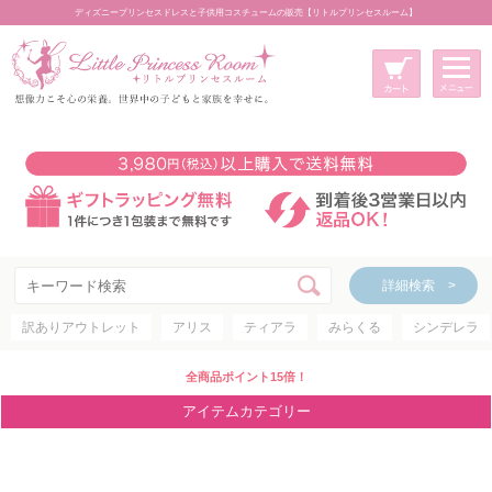
ディズニープリンセスドレスと子供用コスチュームの販売【リトルプリンセスルーム】
メニュー
新規会員登録
マイページ
カート
詳細検索 >
詳細検索 >
訳ありアウトレット
アリス
ティアラ
みらくる
シンデレラ
アイテムカテゴリー
ディズニープリンセス
全商品ポイント15倍！
ディズニキャラクター
アイテムカテゴリー
世界のプリンセス
コスチューム