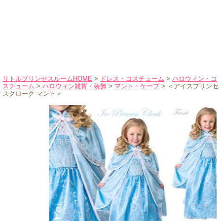
ハロウィンコスチューム
バレエ・ダンス
小物・アクセサリー
おもちゃ・雑貨
ブランド別に探す
リトルプリンセスルームHOME
>
ドレス・コスチューム
>
ハロウィン・コ
スチューム
>
ハロウィン雑貨・装飾
>
マント・ケープ
> ＜アイスプリンセ
アウトレット
スクローク マント＞
ショッピングインフォメーション
会社概要
お支払・送料
返品・交換
サイズの測り方
よくあるご質問
レビューを見る
ブログ