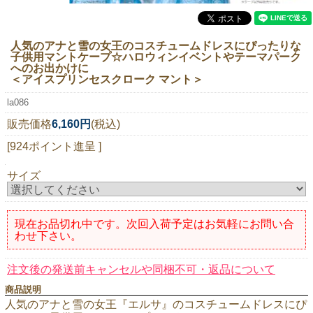
ニュースレター購読
マイページログイン
人気のアナと雪の女王のコスチュームドレスにぴったりな
子供用マントケープ☆ハロウィンイベントやテーマパーク
お問い合わせ
へのお出かけに
＜アイスプリンセスクローク マント＞
la086
販売価格
6,160円
(税込)
当店は持続可能な開発目標「SDGs」を推進しています。
[924ポイント進呈 ]
0120-221-040
サイズ
電話受付時間：月～金10:00~16:00 ※祝日除く
現在お品切れ中です。次回入荷予定はお気軽にお問い合
わせ下さい。
注文後の発送前キャンセルや同梱不可・返品について
商品説明
人気のアナと雪の女王『エルサ』のコスチュームドレスにぴ