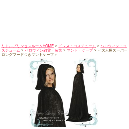
ハロウィンコスチューム
バレエ・ダンス
小物・アクセサリー
おもちゃ・雑貨
ブランド別に探す
リトルプリンセスルームHOME
>
ドレス・コスチューム
>
ハロウィン・コ
スチューム
>
ハロウィン雑貨・装飾
>
マント・ケープ
> ＜大人用スーパー
アウトレット
ロングフードつきマントケープ＞
ショッピングインフォメーション
会社概要
お支払・送料
返品・交換
サイズの測り方
よくあるご質問
レビューを見る
ブログ