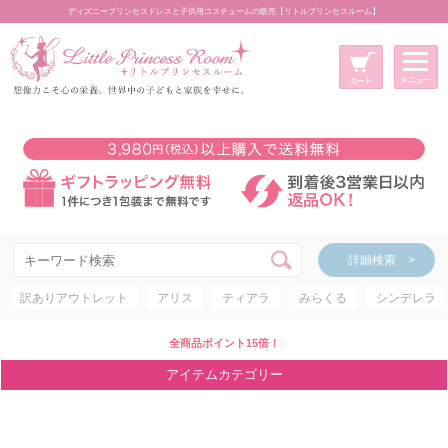
ディズニープリンセスドレスと子供用コスチュームの販売【リトルプリンセスルーム】
メニュー
新規会員登録
マイページ
カート
詳細検索 >
詳細検索 >
訳ありアウトレット
アリス
ティアラ
みらくる
シンデレラ
アイテムカテゴリー
ディズニープリンセス
全商品ポイント15倍！
ディズニキャラクター
アイテムカテゴリー
世界のプリンセス
コスチューム