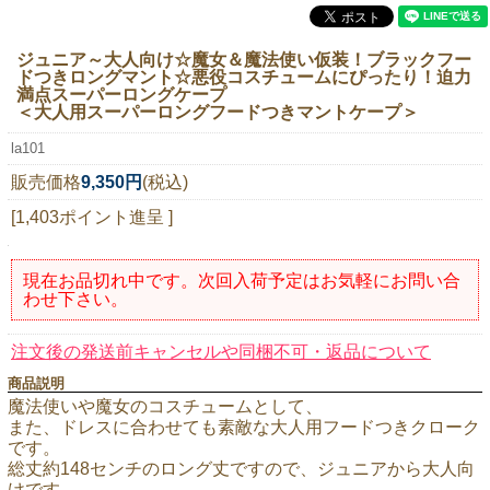
ニュースレター購読
ジュニア～大人向け☆魔女＆魔法使い仮装！ブラックフー
マイページログイン
ドつきロングマント☆悪役コスチュームにぴったり！迫力
満点スーパーロングケープ
お問い合わせ
＜大人用スーパーロングフードつきマントケープ＞
la101
販売価格
9,350円
(税込)
当店は持続可能な開発目標「SDGs」を推進しています。
[1,403ポイント進呈 ]
0120-221-040
電話受付時間：月～金10:00~16:00 ※祝日除く
現在お品切れ中です。次回入荷予定はお気軽にお問い合
わせ下さい。
注文後の発送前キャンセルや同梱不可・返品について
商品説明
魔法使いや魔女のコスチュームとして、
また、ドレスに合わせても素敵な大人用フードつきクローク
です。
総丈約148センチのロング丈ですので、ジュニアから大人向
けです。